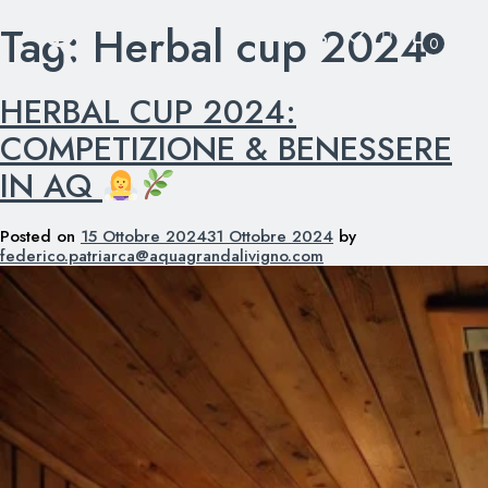
Tag:
Herbal cup 2024
Skip
0
to
content
HERBAL CUP 2024:
COMPETIZIONE & BENESSERE
IN AQ
Posted on
15 Ottobre 2024
31 Ottobre 2024
by
federico.patriarca@aquagrandalivigno.com