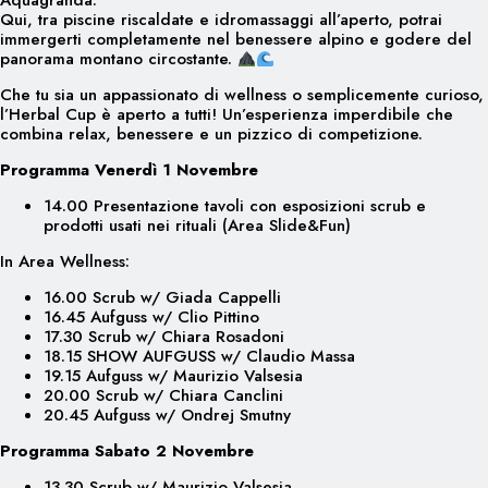
Aquagranda.
Qui, tra piscine riscaldate e idromassaggi all’aperto, potrai
immergerti completamente nel benessere alpino e godere del
panorama montano circostante.
Che tu sia un appassionato di wellness o semplicemente curioso,
l’Herbal Cup è aperto a tutti! Un’esperienza imperdibile che
combina relax, benessere e un pizzico di competizione.
Programma Venerdì 1 Novembre
14.00 Presentazione tavoli con esposizioni scrub e
prodotti usati nei rituali (Area Slide&Fun)
In Area Wellness:
16.00 Scrub w/ Giada Cappelli
16.45 Aufguss w/ Clio Pittino
17.30 Scrub w/ Chiara Rosadoni
18.15 SHOW AUFGUSS w/ Claudio Massa
19.15 Aufguss w/ Maurizio Valsesia
20.00 Scrub w/ Chiara Canclini
20.45 Aufguss w/ Ondrej Smutny
Programma Sabato 2 Novembre
13.30 Scrub w/ Maurizio Valsesia