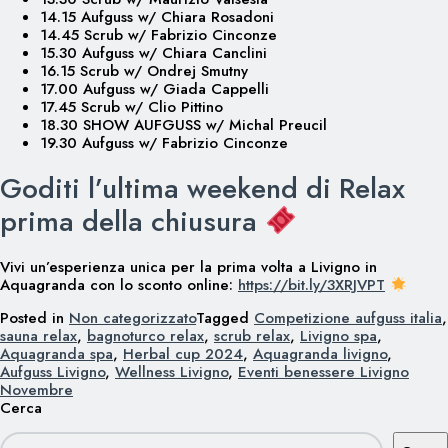
14.15 Aufguss w/ Chiara Rosadoni
14.45 Scrub w/ Fabrizio Cinconze
15.30 Aufguss w/ Chiara Canclini
16.15 Scrub w/ Ondrej Smutny
17.00 Aufguss w/ Giada Cappelli
17.45 Scrub w/ Clio Pittino
18.30 SHOW AUFGUSS w/ Michal Preucil
19.30 Aufguss w/ Fabrizio Cinconze
Goditi l’ultima weekend di Relax
prima della chiusura
Vivi un’esperienza unica per la prima volta a Livigno in
Aquagranda con lo sconto online:
https://bit.ly/3XRJVPT
Posted in
Non categorizzato
Tagged
Competizione aufguss italia
,
sauna relax
,
bagnoturco relax
,
scrub relax
,
Livigno spa
,
Aquagranda spa
,
Herbal cup 2024
,
Aquagranda livigno
,
Aufguss Livigno
,
Wellness Livigno
,
Eventi benessere Livigno
Novembre
Cerca