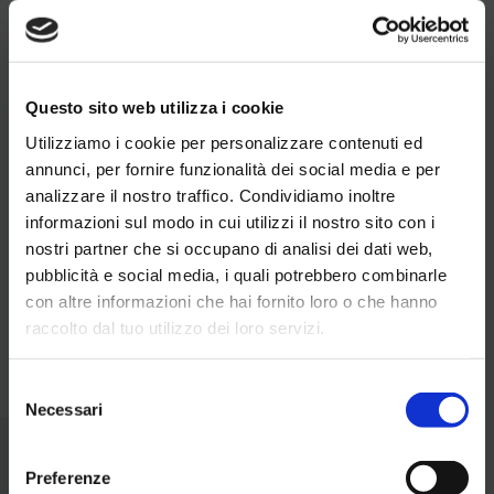
Questo sito web utilizza i cookie
Sport e bellezza
Utilizziamo i cookie per personalizzare contenuti ed
Uno sport fatto di determinazione, forza fisica e mentale.
annunci, per fornire funzionalità dei social media e per
Non solo, è fatto anche di divertimento e della possibilità
analizzare il nostro traffico. Condividiamo inoltre
di ammirare la bellezza della montagna. Aquagranda
informazioni sul modo in cui utilizzi il nostro sito con i
offre agli atleti
professionisti
e agli
amatori
che
praticano lo sci di fondo l’anello tecnico perfetto per
nostri partner che si occupano di analisi dei dati web,
iniziare a preparare i propri obiettivi agonistici di inizio
pubblicità e social media, i quali potrebbero combinarle
stagione.
con altre informazioni che hai fornito loro o che hanno
Per atleti professionisti, squadre e sportivi la stagione
invernale inizia già dall’autunno, grazie all’utilizzo della
raccolto dal tuo utilizzo dei loro servizi.
neve conservata durante l’estate con lo
Snowfarm
.
Selezione
Necessari
del
consenso
Anello Tecnico Autunnale
Preferenze