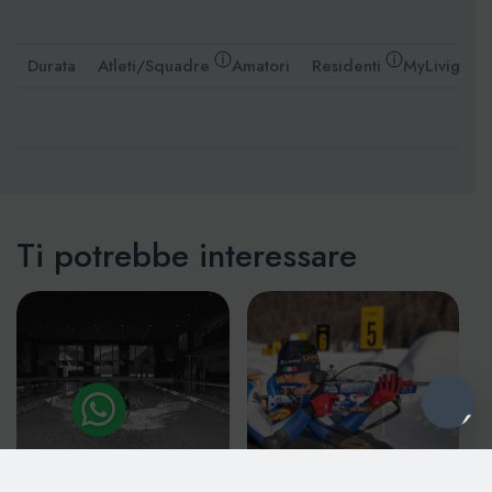
Durata
Atleti/Squadre
Amatori
Residenti
MyLivignoP
Ti potrebbe interessare