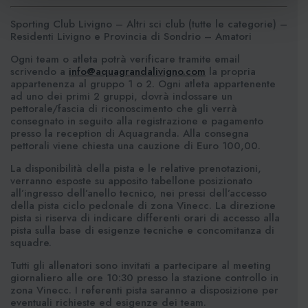
Sporting Club Livigno – Altri sci club (tutte le categorie) –
Residenti Livigno e Provincia di Sondrio – Amatori
Ogni team o atleta potrà verificare tramite email
scrivendo a
info@aquagrandalivigno.com
la propria
appartenenza al gruppo 1 o 2. Ogni atleta appartenente
ad uno dei primi 2 gruppi, dovrà indossare un
pettorale/fascia di riconoscimento che gli verrà
consegnato in seguito alla registrazione e pagamento
presso la reception di Aquagranda. Alla consegna
pettorali viene chiesta una cauzione di Euro 100,00.
La disponibilità della pista e le relative prenotazioni,
verranno esposte su apposito tabellone posizionato
all’ingresso dell’anello tecnico, nei pressi dell’accesso
della pista ciclo pedonale di zona Vinecc. La direzione
pista si riserva di indicare differenti orari di accesso alla
pista sulla base di esigenze tecniche e concomitanza di
squadre.
Tutti gli allenatori sono invitati a partecipare al meeting
giornaliero alle ore 10:30 presso la stazione controllo in
zona Vinecc. I referenti pista saranno a disposizione per
eventuali richieste ed esigenze dei team.