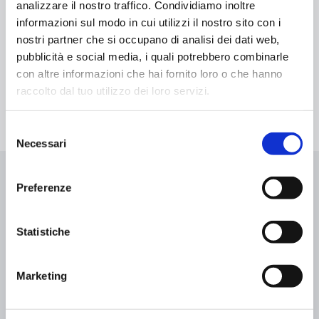
analizzare il nostro traffico. Condividiamo inoltre
Regala benessere e divertimento a chi ami, regala
informazioni sul modo in cui utilizzi il nostro sito con i
l’esperienza Aquagranda. Con le nostre carte regalo
nostri partner che si occupano di analisi dei dati web,
puoi donare a chi vuoi l’opportunità di provare la
pubblicità e social media, i quali potrebbero combinarle
vastissima offerta di Aquagranda, uno dei centri più
con altre informazioni che hai fornito loro o che hanno
grandi d’Europa situato nella splendida cornice delle
raccolto dal tuo utilizzo dei loro servizi.
Alpi Retiche, a Livigno.
Selezione
Necessari
del
consenso
Preferenze
Statistiche
Regala Aquagranda
Marketing
Buono Regalo Aquagranda 25 Euro