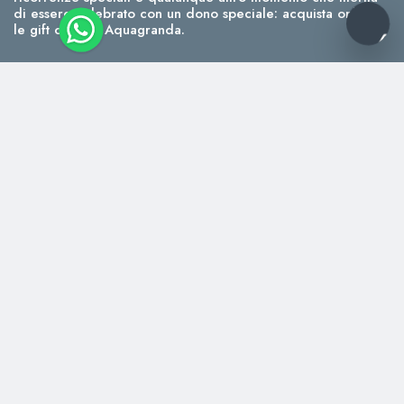
di essere celebrato con un dono speciale: acquista online
le gift card di Aquagranda.
Segui la scia
Iscriviti alla newsletter di Aquagranda
per rimanere sempre aggiornato
Do il consenso al trattamento dei miei dati
personali per attività con finalità di marketing
*Dopo aver preso visione della presente
informativa sulla privacy
, acconsento al