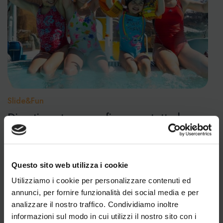
Slide&Fun
Divertimento senza fine, per tutta la
famiglia
Scivoli adrenalinici, vasche per piccoli esploratori e
spazi relax per i genitori. Slide&Fun è l’acquapark
Questo sito web utilizza i cookie
dove l’energia non finisce mai. Sicurezza, colori e
tante risate: è l’area perfetta per chi viaggia con i
Utilizziamo i cookie per personalizzare contenuti ed
bambini — e vuole divertirsi insieme a loro.
annunci, per fornire funzionalità dei social media e per
Scopri di più
analizzare il nostro traffico. Condividiamo inoltre
informazioni sul modo in cui utilizzi il nostro sito con i