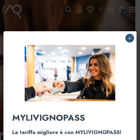
Skip
to
0
content
×
MYLIVIGNOPASS
La tariffa migliore è con MYLIVIGNOPASS!