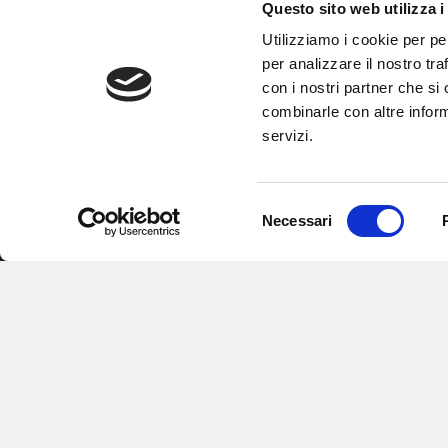
Questo sito web utilizza i
Utilizziamo i cookie per pe
per analizzare il nostro tra
con i nostri partner che si
combinarle con altre inform
servizi.
Selezione
Necessari
del
consenso
Aquagranda
Via Rasia – Livigno (So
+39 0342 970277
info@aquagrandalivign
© 2026 APT Livigno