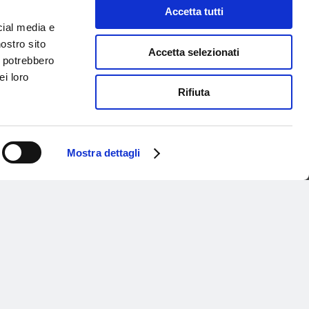
Accetta tutti
cial media e
nostro sito
Accetta selezionati
i potrebbero
ei loro
Rifiuta
Mostra dettagli
Servizio Clienti
nda
FAQ
Privacy policy