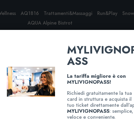
Wellness
AQ1816
Trattamenti&Massaggi
Run&Play
Sno
AQUA Alpine Bistrot
MYLIVIGNO
ASS
La tariffa migliore è con
MYLIVIGNOPASS!
Richiedi gratuitamente la tua
card in struttura e acquista il
tuo ticket direttamente dall’a
MYLIVIGNOPASS
: semplice,
veloce e conveniente.
Contatti