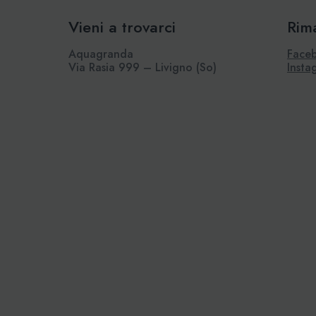
Vieni a trovarci
Rim
Aquagranda
Face
Via Rasia 999 – Livigno (So)
Insta