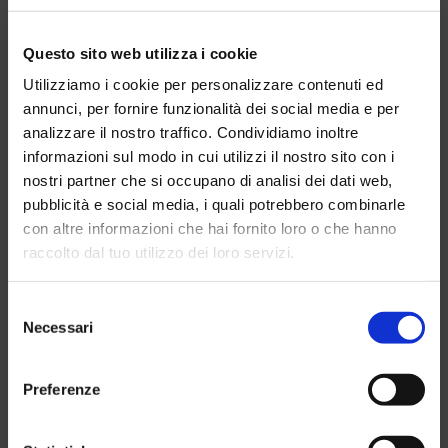
visive, a navigare
correttamente nel
sito.
Questo sito web utilizza i cookie
uw-uid
cdn.userwa
Utilizzato per
Persiste
Utilizziamo i cookie per personalizzare contenuti ed
y.org
mantenere la
nte
annunci, per fornire funzionalità dei social media e per
configurazione del
widget di
analizzare il nostro traffico. Condividiamo inoltre
accessibilità del sito
informazioni sul modo in cui utilizzi il nostro sito con i
web. Questo aiuta le
nostri partner che si occupano di analisi dei dati web,
persone con, ad
esempio, disabilità
pubblicità e social media, i quali potrebbero combinarle
visive, a navigare
con altre informazioni che hai fornito loro o che hanno
correttamente nel
raccolto dal tuo utilizzo dei loro servizi.
sito.
wc_cart_ha
www.aqua
In attesa
Persiste
sh_#
grandalivig
nte
Selezione
no.com
Necessari
del
wc_fragme
www.aqua
In attesa
Session
consenso
nts_#
grandalivig
e
no.com
Preferenze
wpEmojiSe
www.aqua
Questo cookie fa
Session
ttingsSuppo
grandalivig
parte di un insieme
e