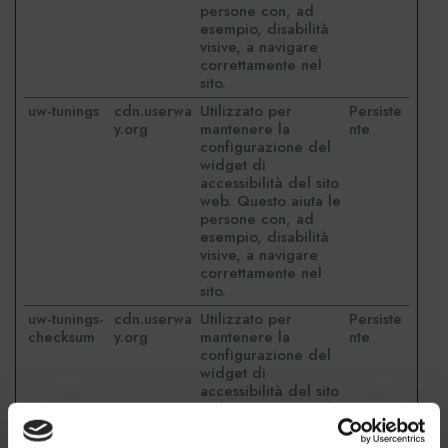
persone con, ad
esempio, disabilità
visive, a navigare
correttamente nel
sito.
uw-tunings
cdn.userwa
Utilizzato per
Persiste
y.org
mantenere la
nte
configurazione del
widget di
accessibilità del sito
web. Questo aiuta le
persone con, ad
esempio, disabilità
visive, a navigare
correttamente nel
sito.
uw-tunings-
cdn.userwa
Utilizzato per
Persiste
checksum
y.org
mantenere la
nte
configurazione del
widget di
accessibilità del sito
web. Questo aiuta le
persone con, ad
esempio, disabilità