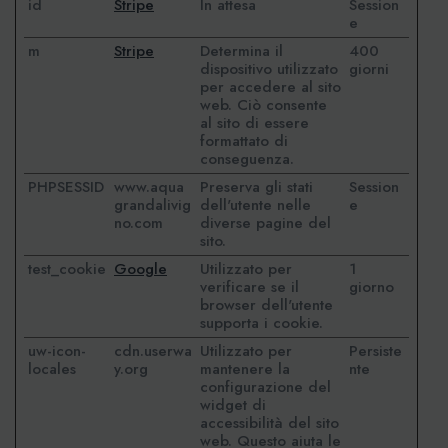
id
Stripe
In attesa
Session
e
m
Stripe
Determina il
400
dispositivo utilizzato
giorni
per accedere al sito
web. Ciò consente
al sito di essere
formattato di
conseguenza.
PHPSESSID
www.aqua
Preserva gli stati
Session
grandalivig
dell'utente nelle
e
no.com
diverse pagine del
sito.
test_cookie
Google
Utilizzato per
1
verificare se il
giorno
browser dell'utente
supporta i cookie.
uw-icon-
cdn.userwa
Utilizzato per
Persiste
locales
y.org
mantenere la
nte
configurazione del
widget di
accessibilità del sito
web. Questo aiuta le