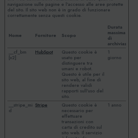
navigazione sulle pagine e l'accesso alle aree protette
del sito. Il sito web non è in grado di funzionare
correttamente senza questi cookie.
Durata
massima
Nome
Fornitore
Scopo
di
archiviazione
__cf_bm
HubSpot
Questo cookie è
1
[x2]
usato per
giorno
distinguere tra
umani e robot.
Questo è utile per il
sito web, al fine di
rendere validi
rapporti sull'uso del
sito.
__stripe_mi
Stripe
Questo cookie è
1 anno
d
necessario per
effettuare
transazioni con
carta di credito sul
sito web. Il servizio