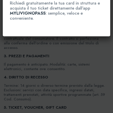
1. INFORMAZIONI SUL PROFESSIONISTA
Richiedi gratuitamente la tua card in struttura e
acquista il tuo ticket direttamente dall’app
Il Professionista è APT Livigno S.r.l. – Aquagranda.
Contatti:
info@aquagrandalivigno.com
– Tel. +39 0342
MYLIVIGNOPASS
: semplice, veloce e
970277.
conveniente.
2. CONCLUSIONE DEL CONTRATTO
L’offerta online o in struttura costituisce proposta
contrattuale del consumatore. Il contratto si perfeziona
alla conferma dell’ordine o con emissione del titolo di
accesso.
3. PREZZI E PAGAMENTI
Il pagamento è anticipato. Modalità: carte, sistemi
elettronici, contante ove consentito.
4. DIRITTO DI RECESSO
Termine: 14 giorni o diverso termine previsto dalla legge.
Esclusioni: servizi con data specifica, ingressi datati,
trattamenti prenotati, attività sportive programmate (art. 59
Cod. Consumo).
5. TICKET, VOUCHER, GIFT CARD