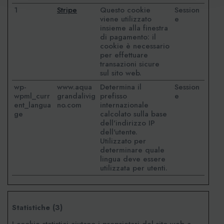
1
Stripe
Questo cookie
Session
viene utilizzato
e
insieme alla finestra
di pagamento: il
cookie è necessario
per effettuare
transazioni sicure
sul sito web.
wp-
www.aqua
Determina il
Session
wpml_curr
grandalivig
prefisso
e
ent_langua
no.com
internazionale
ge
calcolato sulla base
dell'indirizzo IP
dell'utente.
Utilizzato per
determinare quale
lingua deve essere
utilizzata per utenti.
Statistiche (3)