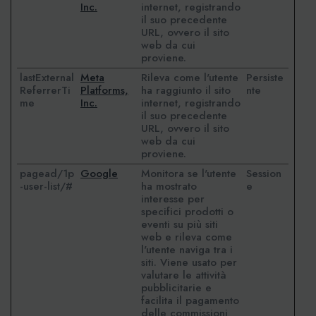
Inc.
internet, registrando
il suo precedente
URL, ovvero il sito
web da cui
proviene.
lastExternal
Meta
Rileva come l'utente
Persiste
ReferrerTi
Platforms,
ha raggiunto il sito
nte
me
Inc.
internet, registrando
il suo precedente
URL, ovvero il sito
web da cui
proviene.
pagead/1p
Google
Monitora se l'utente
Session
-user-list/#
ha mostrato
e
interesse per
specifici prodotti o
eventi su più siti
web e rileva come
l'utente naviga tra i
siti. Viene usato per
valutare le attività
pubblicitarie e
facilita il pagamento
delle commissioni