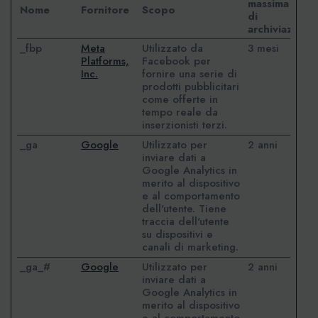
massima
Nome
Fornitore
Scopo
di
archiviazione
_fbp
Meta
Utilizzato da
3 mesi
Platforms,
Facebook per
Inc.
fornire una serie di
prodotti pubblicitari
come offerte in
tempo reale da
inserzionisti terzi.
_ga
Google
Utilizzato per
2 anni
inviare dati a
Google Analytics in
merito al dispositivo
e al comportamento
dell'utente. Tiene
traccia dell'utente
su dispositivi e
canali di marketing.
_ga_#
Google
Utilizzato per
2 anni
inviare dati a
Google Analytics in
merito al dispositivo