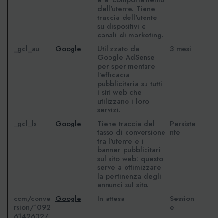
e al comportamento
dell'utente. Tiene
traccia dell'utente
su dispositivi e
canali di marketing.
_gcl_au
Google
Utilizzato da
3 mesi
Google AdSense
per sperimentare
l'efficacia
pubblicitaria su tutti
i siti web che
utilizzano i loro
servizi.
_gcl_ls
Google
Tiene traccia del
Persiste
tasso di conversione
nte
tra l'utente e i
banner pubblicitari
sul sito web: questo
serve a ottimizzare
la pertinenza degli
annunci sul sito.
ccm/conve
Google
In attesa
Session
rsion/1092
e
6142602/