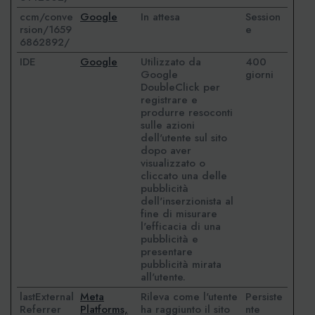
ccm/conve
Google
In attesa
Session
rsion/1659
e
6862892/
IDE
Google
Utilizzato da
400
Google
giorni
DoubleClick per
registrare e
produrre resoconti
sulle azioni
dell'utente sul sito
dopo aver
visualizzato o
cliccato una delle
pubblicità
dell'inserzionista al
fine di misurare
l'efficacia di una
pubblicità e
presentare
pubblicità mirata
all'utente.
lastExternal
Meta
Rileva come l'utente
Persiste
Referrer
Platforms,
ha raggiunto il sito
nte