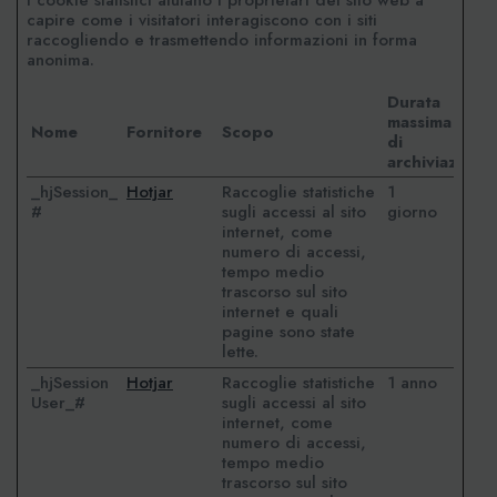
I cookie statistici aiutano i proprietari del sito web a
capire come i visitatori interagiscono con i siti
raccogliendo e trasmettendo informazioni in forma
anonima.
Durata
massima
Nome
Fornitore
Scopo
di
archiviazione
_hjSession_
Hotjar
Raccoglie statistiche
1
#
sugli accessi al sito
giorno
internet, come
numero di accessi,
tempo medio
trascorso sul sito
internet e quali
pagine sono state
lette.
_hjSession
Hotjar
Raccoglie statistiche
1 anno
User_#
sugli accessi al sito
internet, come
numero di accessi,
tempo medio
trascorso sul sito