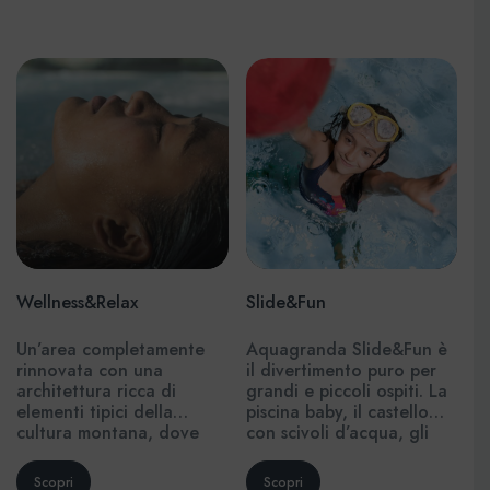
Wellness&Relax
Slide&Fun
Un’area completamente
Aquagranda Slide&Fun è
rinnovata con una
il divertimento puro per
architettura ricca di
grandi e piccoli ospiti. La
elementi tipici della
piscina baby, il castello
cultura montana, dove
con scivoli d’acqua, gli
troverete un percorso
acquascivoli adrenalinici,
immerso nella tranquillità
gli idromassaggi e i getti