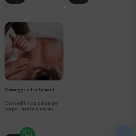
e nel silenzio, che
d’acqua, family sauna,
esaudirà ogni vostro
bagno turco e accesso
bisogno di relax.
diretto al solarium
esterno, sono il
divertimento ideale per
adulti e bambini.
Massaggi e trattamenti
Concediti una pausa per
corpo, mente e anima.