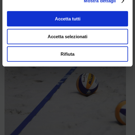
Mostra dettagli
Prenotazioni:
tutti i giorni dalle 08:00 alle 21:00 (da
maggio a fine settembre)
Accetta tutti
Campo:
lluminato
Accetta selezionati
Info:
possibilità di accedere a spogliatoi e bagni
Rifiuta