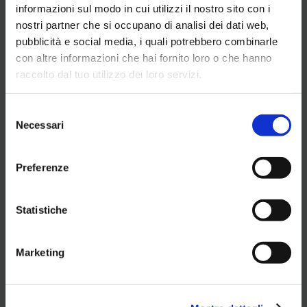
informazioni sul modo in cui utilizzi il nostro sito con i
nostri partner che si occupano di analisi dei dati web,
pubblicità e social media, i quali potrebbero combinarle
con altre informazioni che hai fornito loro o che hanno
raccolto dal tuo utilizzo dei loro servizi.
Selezione
Necessari
del
consenso
Preferenze
Statistiche
Beach Tennis
Marketing
Tariffa oraria:
€10,00 a mezz'ora