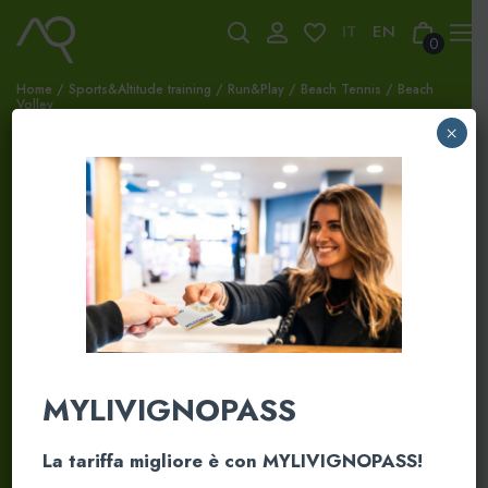
Skip
to
0
content
Home
/
Sports&Altitude training
/
Run&Play
/
Beach Tennis / Beach
Volley
×
MYLIVIGNOPASS
La tariffa migliore è con MYLIVIGNOPASS!