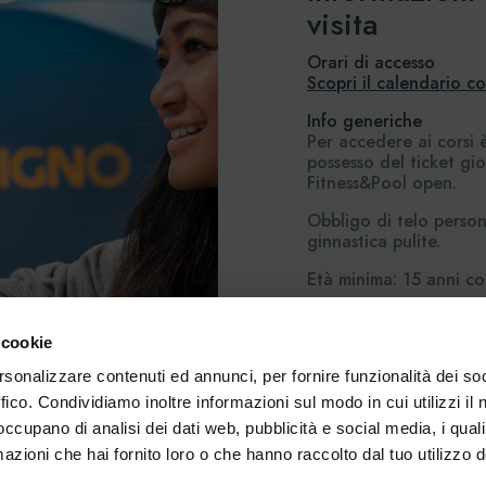
visita
Orari di accesso
Scopri il calendario co
Info generiche
Per accedere ai corsi 
possesso del ticket g
Fitness&Pool open.
Obbligo di telo perso
ginnastica pulite.
Età minima: 15 anni co
Parcheggio a pagame
Il parcheggio antistant
 cookie
per la prima ora mentr
rsonalizzare contenuti ed annunci, per fornire funzionalità dei so
pagamento. Di seguito l
• Prima ora gratuita
ffico. Condividiamo inoltre informazioni sul modo in cui utilizzi il 
• Ogni ora successiva 
 occupano di analisi dei dati web, pubblicità e social media, i qual
• Tariffa notturna - da
azioni che hai fornito loro o che hanno raccolto dal tuo utilizzo d
20,00
• Abbonamento Mensil