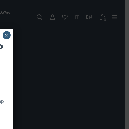
w&Go
0
×
P
pp