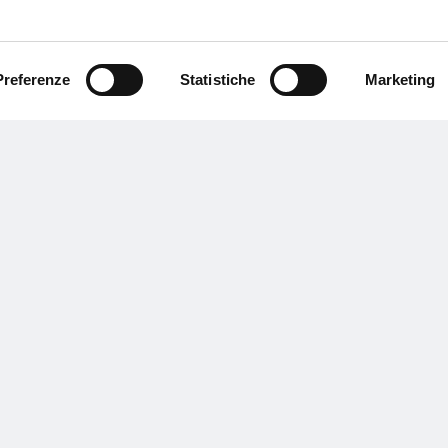
Accessibilità
Accompagnatore disabi
Preferenze
Statistiche
Marketing
Segui la scia
Iscriviti alla newsletter di Aquagranda
per rimanere sempre aggiornato