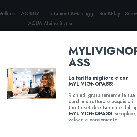
Wellness
AQ1816
Trattamenti&Massaggi
Run&Play
Sno
AQUA Alpine Bistrot
Morning training
MYLIVIGNO
ASS
La tariffa migliore è con
MYLIVIGNOPASS!
Richiedi gratuitamente la tua
card in struttura e acquista il
tuo ticket direttamente dall’a
MYLIVIGNOPASS
: semplice,
veloce e conveniente.