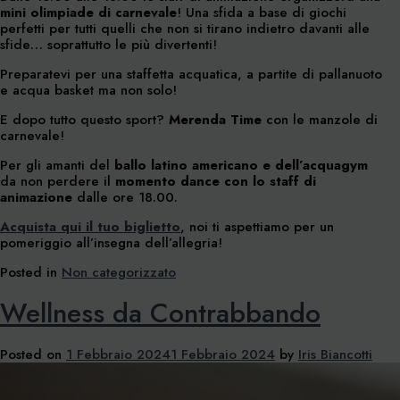
mini olimpiade
di carnevale
! Una sfida a base di giochi
perfetti per tutti quelli che non si tirano indietro davanti alle
sfide… soprattutto le più divertenti!
Preparatevi per una staffetta acquatica, a partite di pallanuoto
e acqua basket ma non solo!
E dopo tutto questo sport?
Merenda Time
con le manzole di
carnevale!
Per gli amanti del
ballo latino americano e dell’acquagym
da non perdere il
momento dance con lo staff di
animazione
dalle ore 18.00.
Acquista qui il tuo biglietto
, noi ti aspettiamo per un
pomeriggio all’insegna dell’allegria!
Posted in
Non categorizzato
Wellness da Contrabbando
Posted on
1 Febbraio 2024
1 Febbraio 2024
by
Iris Biancotti