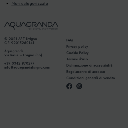
Non categorizzato
© 2021 APT Livigno
FAQ
C.F. 92015260141
Privacy policy
Aquagranda
Cookie Policy
Via Rasia – Livigno (So)
Termini d’uso
+39 0342 970277
Dichiarazione di accessibilità
info@aquagrandalivigno.com
Regolamento di accesso
Condizioni generali di vendita