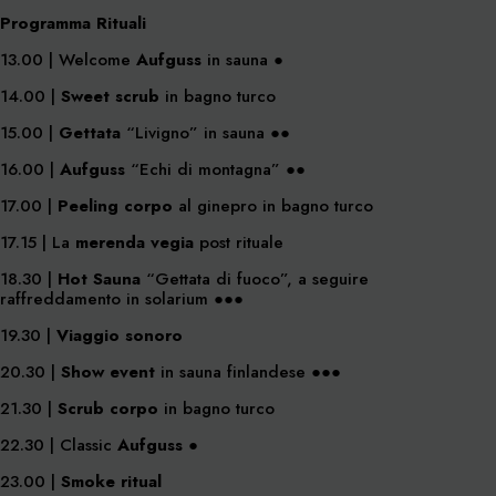
Programma Rituali
13.00 | Welcome
Aufguss
in sauna ●
14.00 |
Sweet scrub
in bagno turco
15.00 |
Gettata
“Livigno” in sauna ●●
16.00 |
Aufguss
“Echi di montagna” ●●
17.00 |
Peeling corpo
al ginepro in bagno turco
17.15 | La
merenda vegia
post rituale
18.30 |
Hot Sauna
“Gettata di fuoco”, a seguire
raffreddamento in solarium ●●●
19.30 |
Viaggio sonoro
20.30 |
Show event
in sauna finlandese ●●●
21.30 |
Scrub corpo
in bagno turco
22.30 | Classic
Aufguss
●
23.00 |
Smoke ritual