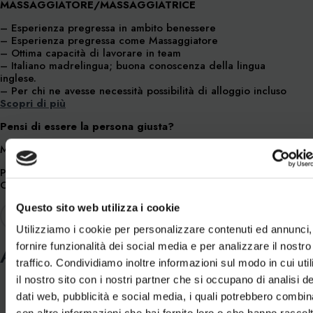
MASSAGGIATORE/MASSAGGIATRICE
– Esperienza pregressa in ambito benessere
– Esperienza pregressa come Massaggiatore
– Ottima capacità di lavorare in team
– Italiano madrelingua; buona conoscenza della lingua
inglese.
– Per chi ne avesse necessità possibilità di alloggio incluso
Scopri di più
Pensi di essere la persona giusta?
Manda subito il tuo curriculum a:
info@aquagrandalivigno.com
Posted in
Non categorizzato
Cerca
Questo sito web utilizza i cookie
Cerca
Utilizziamo i cookie per personalizzare contenuti ed annunci,
fornire funzionalità dei social media e per analizzare il nostro
Articoli recenti
traffico. Condividiamo inoltre informazioni sul modo in cui util
il nostro sito con i nostri partner che si occupano di analisi de
Alpine Wellness Night presents: ESTATE IN QUOTA
dati web, pubblicità e social media, i quali potrebbero combin
WHITE BEACH PARTY: IL 7 AGOSTO SI CHIUDE