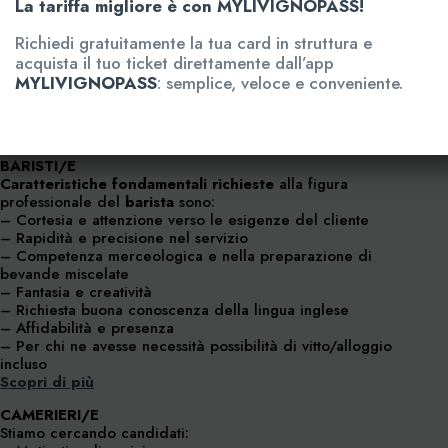
La tariffa migliore è con MYLIVIGNOPASS!
Richiedi gratuitamente la tua card in struttura e
acquista il tuo ticket direttamente dall’app
MYLIVIGNOPASS
: semplice, veloce e conveniente.
Aquagranda seleziona nuove figure professionali da inserire
all’interno del Team.
BARISTI/E
Caratteristiche fondamentali richieste
alla figura
professionale del
barista
sono:
– Cortesia e attenzione verso le esigenze del cliente
– Rapidità e precisione nel servizio
– Competenza merceologica e nella preparazione di
bevande miscelate
– Fantasia e creatività
– Richiesta buona conoscenza della lingua inglese
– Affidabilità e presenza
– Per chi ne avesse necessità possibilità di vitto/alloggio
incluso
Scopri di più
CAMERIERI/E
Stiamo cercando candidati: