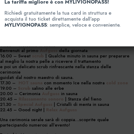
La tariffa migliore è con MYLIVIGNOPASS!
Richiedi gratuitamente la tua card in struttura e
acquista il tuo ticket direttamente dall’app
MYLIVIGNOPASS
: semplice, veloce e conveniente.
La prenotazione
non
è obbligatoria.
Programma
14.30 – Welcome in sauna
Benvenuti al primo
Aufguss
della giornata
16.00 – Sweet
scrub
| Qualche minuto in sauna per preparare
al meglio la nostra pelle a ricevere il trattamento
e poi un delicato scrub rinfrescante nella stanza delle
cerimonie
guidati dal nostro maestro di sauna.
17.30 –
HOT sauna
con momento Ice nella nostra
cold zone
19.00 –
Scrub
salino alle erbe
20.00 – Cerimonia
Aufguss
in sauna
20.45 –
Rilassamento sonoro
| Stanza del fieno
21.30 –
Special Aufguss
| Cristalli di menta in sauna
22.45 – Good night |
Relax Aufguss
Una cerimonia serale sarà di coppia…scoprite quale
partecipando numerosi all’evento!