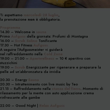
Ti aspettiamo
mercoledì 28 luglio
,
la prenotazione
non
è obbligatoria.
Programma
14.30 – Welcome in
sauna
Primo
Aufguss
della giornata: Profumi di Montagna
16.00 –
Scrub Salino
Tonificante
17.30 – Hot Fitness
Aufguss
A seguire l’Aufgussmeister vi guiderà
nel raffreddamento nella
Cold Zone
19.00 – 21.00 –
Aperiwellness
– 10 € aperitivo con
stuzzichini
19.00 –
Scrub
Energizzante per rigenerare e preparare la
pelle ad un’abbronzatura da invidia
20.30 – Energy
Sauna
20.30 – Intrattenimento con live music by Teo
21.15 – Raffreddamento nella
stanza del fieno
. Momento di
rilassamento per la mente con auto applicazione crema
rinfrescante alle gambe
22.00 – Good Night |
Relax Aufguss