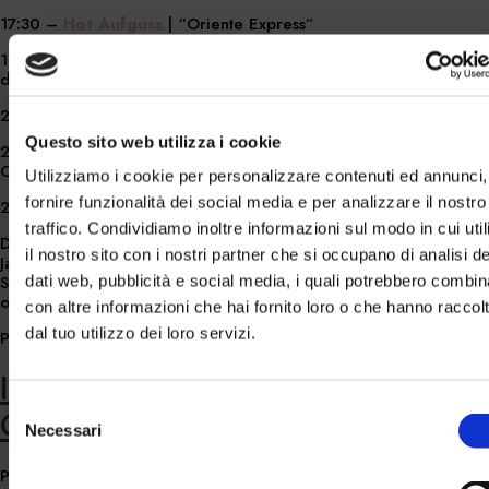
17:30 –
Hot Aufguss
| “Oriente Express”
19:00 –
Scrub salino
corpo nella stanza cerimonie con olio
di argan
20:30 –
Cerimonia in sauna
| “Aufguss tra Nepal e Tibet”
Questo sito web utilizza i cookie
21:15 –
Rilassamento sonoro
in stanza relax
Campane tibetane – gong
Utilizziamo i cookie per personalizzare contenuti ed annunci,
fornire funzionalità dei social media e per analizzare il nostro
22:00 – Good Night |
Relax Aufguss
traffico. Condividiamo inoltre informazioni sul modo in cui util
Dalle 19:00 sarà servito l’
aperitivo con stuzzichini €10.00
il nostro sito con i nostri partner che si occupano di analisi de
Japanese squeeze | Abbracci giapponesi
Sweet cocktail a base di vodka dal sapore fruttato con note
dati web, pubblicità e social media, i quali potrebbero combin
orientali.
con altre informazioni che hai fornito loro o che hanno raccol
dal tuo utilizzo dei loro servizi.
Posted in
Non categorizzato
Incontro con l’autore Marco
Selezione
Olmo
Necessari
del
consenso
Posted on
7 Luglio 2021
23 Dicembre 2021
by
acquagranda