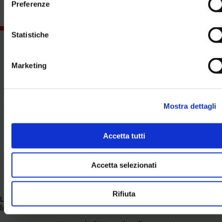
Preferenze
Statistiche
Marketing
Mostra dettagli
Accetta tutti
Accetta selezionati
Rifiuta
L’ospite della serata sarà
Marco Olmo
e presenterà il suo
libro
“Correre nel grande vuoto”
.