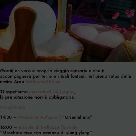
Goditi un vero e proprio viaggio sensoriale che ti
accompagnerà per terre e rituali lontani, nel pieno relax della
nostra Area
Wellness&Relax
.
TI aspettiamo
mercoledì 14 Luglio
,
la prenotazione
non
è obbligatoria.
Programma
14:30 –
Welcome Aufguss
| “Oriental mix”
16:00 –
Rituale di bellezza floreale
“Maschera viso con essenza di ylang ylang”