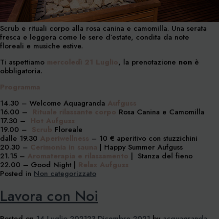
Scrub e rituali corpo alla rosa canina e camomilla.
Una serata
fresca e leggera come le sere d’estate, condita da note
floreali e musiche estive.
Ti aspettiamo
mercoledì 21 Luglio
, la prenotazione
non
è
obbligatoria.
Programma
14.30 – Welcome Aquagranda
Aufguss
16.00 –
Rituale rilassante corpo
Rosa Canina e Camomilla
17.30 –
Hot Aufguss
19.00 –
Scrub
Floreale
dalle 19.30
Aperiwellness
– 10 € aperitivo con stuzzichini
20.30 –
Cerimonia in sauna
| Happy Summer Aufguss
21.15 –
Aromaterapia e rilassamento
| Stanza del fieno
22.00 – Good Night |
Relax Aufguss
Posted in
Non categorizzato
Lavora con Noi
Posted on
14 Luglio 2021
23 Dicembre 2021
by
acquagranda