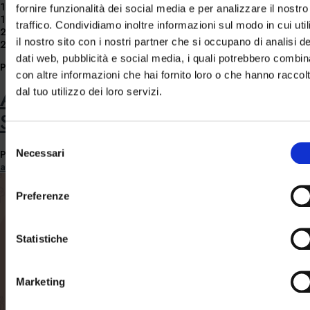
18.15 Sound Moment meditativo
fornire funzionalità dei social media e per analizzare il nostro
19.00 Savonage in bagno turco
traffico. Condividiamo inoltre informazioni sul modo in cui util
20.30
Highlight Pop
– Aufguss in sauna
il nostro sito con i nostri partner che si occupano di analisi de
22.45 Bye Bye Pop Music! Good Night Aufguss
dati web, pubblicità e social media, i quali potrebbero combin
Posted in
Non categorizzato
con altre informazioni che hai fornito loro o che hanno raccol
Aquagranda Wellness Aperitif | I
dal tuo utilizzo dei loro servizi.
Super Eroi
Selezione
Posted on
Necessari
7 Febbraio 2020
23 Dicembre 2021
by
del
acquagranda
consenso
Preferenze
Statistiche
Marketing