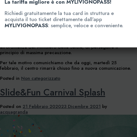
La tariffa migliore è con MYLIVIGNOPASS!
Richiedi gratuitamente la tua card in struttura e
acquista il tuo ticket direttamente dall’app
MYLIVIGNOPASS
: semplice, veloce e conveniente.
A tutela della sicurezza dei propri ospiti e del personale
interno
Aquagranda
ha scelto, in ottemperanza anche
all’ordinanza del Ministero della Salute, di perseguire il
principio di massima precauzione.
Per tale motivo comunichiamo che da oggi, martedì 25
febbraio, il centro rimarrà chiuso fino a nuova comunicazione.
Posted in
Non categorizzato
Slide&Fun Carnival Splash
Posted on
21 Febbraio 2020
23 Dicembre 2021
by
acquagranda