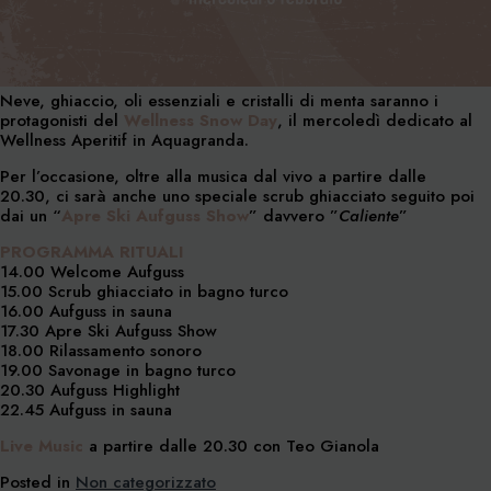
Neve, ghiaccio, oli essenziali e cristalli di menta saranno i
protagonisti del
Wellness Snow Day
, il mercoledì dedicato al
Wellness Aperitif in Aquagranda.
Per l’occasione, oltre alla musica dal vivo a partire dalle
20.30, ci sarà anche uno speciale scrub ghiacciato seguito poi
dai un “
Apre Ski Aufguss Show
” davvero ”
Caliente
”
PROGRAMMA RITUALI
14.00 Welcome Aufguss
15.00 Scrub ghiacciato in bagno turco
16.00 Aufguss in sauna
17.30 Apre Ski Aufguss Show
18.00 Rilassamento sonoro
19.00 Savonage in bagno turco
20.30 Aufguss Highlight
22.45 Aufguss in sauna
Live Music
a partire dalle 20.30 con Teo Gianola
Posted in
Non categorizzato