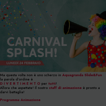
Ma questa volta non è uno scherzo in
Aquagranda Slide&Fun
la parola d’ordine è
D I V E R T I M E N T O
per
tutti
!
Allora che aspettate! Il nostro
staff di animazione
è pronto a
darvi battaglia!
Programma Animazione