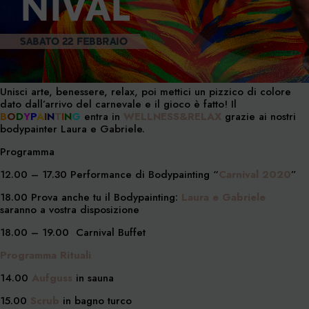
Unisci arte, benessere, relax, poi mettici un pizzico di colore
dato dall’arrivo del carnevale e il gioco è fatto! Il
B
O
D
Y
P
A
I
N
T
I
N
G
entra in
WELLNESS&RELAX
grazie ai nostri
bodypainter Laura e Gabriele.
Programma
12.00 – 17.30 Performance di Bodypainting “
Carnival 2020
”
18.00 Prova anche tu il Bodypainting:
Laura e Gabriele
saranno a vostra disposizione
18.00 – 19.00 Carnival Buffet
Programma Rituali
14.00
Aufguss
in sauna
15.00
Scrub
in bagno turco