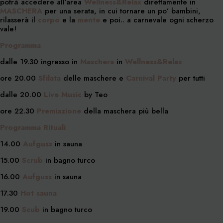
potrà accedere all’area
Wellness&Relax
direttamente in
MASCHERA
per una serata, in cui tornare un po’ bambini,
rilasserà il
corpo
e la
mente
e poi.. a carnevale ogni scherzo
vale!
Programma
dalle 19.30 ingresso in
Maschera
in
Wellness&Relax
ore 20.00
Sfilata
delle maschere e
Carnival Party
per tutti
dalle 20.00
Live Music
by Teo
ore 22.30
Premiazione
della maschera più bella
Programma Rituali
14.00
Aufguss
in sauna
15.00
Scrub
in bagno turco
16.00
Aufguss
in sauna
17.30
Hot sauna
19.00
Scub
in bagno turco