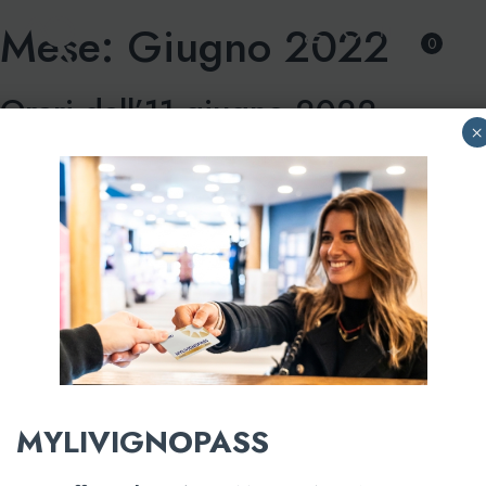
Mese:
Giugno 2022
Skip
0
to
content
Orari dall’11 giugno 2022
×
Posted on
6 Giugno 2022
20 Marzo 2023
by
acquagranda
MYLIVIGNOPASS