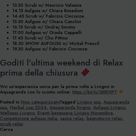
13.30 Scrub w/ Maurizio Valsesia
14.15 Aufguss w/ Chiara Rosadoni
14.45 Scrub w/ Fabrizio Cinconze
15.30 Aufguss w/ Chiara Canclini
16.15 Scrub w/ Ondrej Smutny
17.00 Aufguss w/ Giada Cappelli
17.45 Scrub w/ Clio Pittino
18.30 SHOW AUFGUSS w/ Michal Preucil
19.30 Aufguss w/ Fabrizio Cinconze
Goditi l’ultima weekend di Relax
prima della chiusura
Vivi un’esperienza unica per la prima volta a Livigno in
Aquagranda con lo sconto online:
https://bit.ly/3XRJVPT
Posted in
Non categorizzato
Tagged
Livigno spa
,
Aquagranda
spa
,
Herbal cup 2024
,
Aquagranda livigno
,
Aufguss Livigno
,
Wellness Livigno
,
Eventi benessere Livigno Novembre
,
Competizione aufguss italia
,
sauna relax
,
bagnoturco relax
,
scrub relax
Cerca