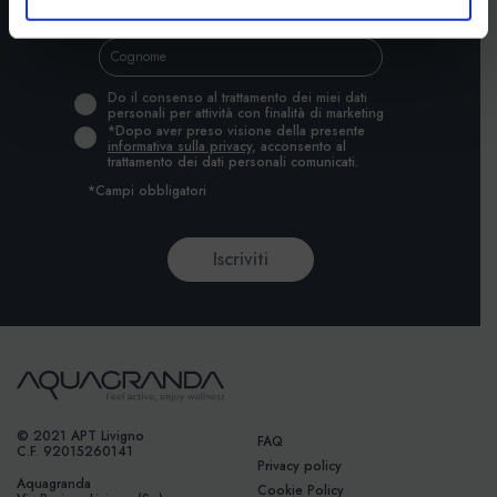
Do il consenso al trattamento dei miei dati
personali per attività con finalità di marketing
*Dopo aver preso visione della presente
informativa sulla privacy
, acconsento al
trattamento dei dati personali comunicati.
*Campi obbligatori
© 2021 APT Livigno
FAQ
C.F. 92015260141
Privacy policy
Aquagranda
Cookie Policy