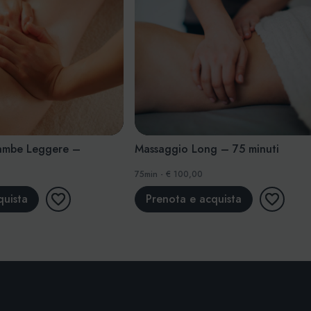
 – 75 minuti
Massaggio Drenante 50′
50min - € 85,00
quista
Prenota e acquista