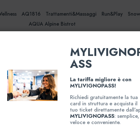
Wellness
AQ1816
Trattamenti&Massaggi
Run&Play
Sno
AQUA Alpine Bistrot
MYLIVIGNO
ASS
Massaggi Tailor made
La tariffa migliore è con
Massagg
MYLIVIGNOPASS!
Richiedi gratuitamente la tua
Massaggio drenant
card in struttura e acquista il
eccesso.
tuo ticket direttamente dall’a
Versione breve ma 
MYLIVIGNOPASS
: semplice,
addome.
veloce e conveniente.
Un trattamento che a
subito più leggeri.