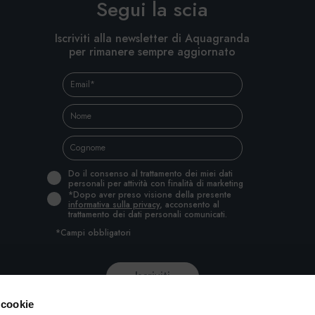
Segui la scia
Iscriviti alla newsletter di Aquagranda
per rimanere sempre aggiornato
Do il consenso al trattamento dei miei dati
personali per attività con finalità di marketing
*Dopo aver preso visione della presente
informativa sulla privacy
, acconsento al
trattamento dei dati personali comunicati.
*Campi obbligatori
 cookie