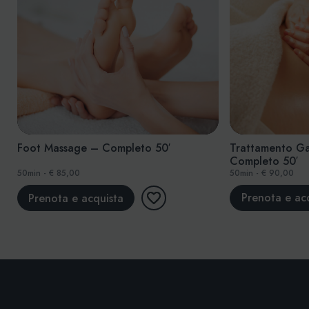
Trattamento Gambe Leggere –
Massaggio Long
Completo 50′
50min - € 90,00
75min - € 100,00
Prenota e acquista
Prenota e ac