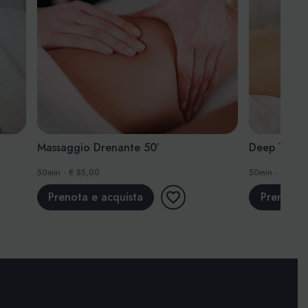
Deep Tissue – Completo 50′
Massaggio 
50min - € 85,00
50min - € 85,0
Prenota e acquista
Acquista