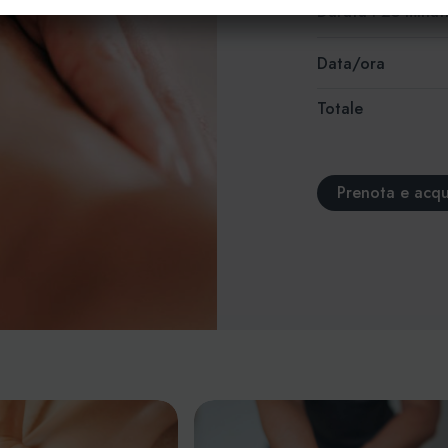
Durata : 25 minut
Data/ora
Totale
Prenota e acqu