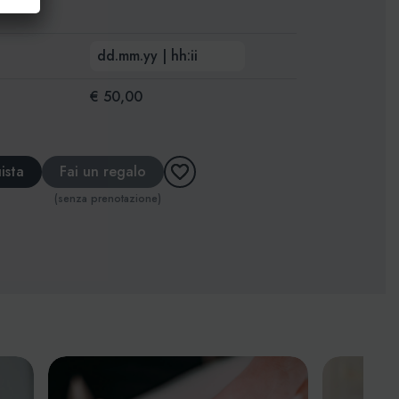
i
€ 50,00
ista
Fai un regalo
(senza prenotazione)