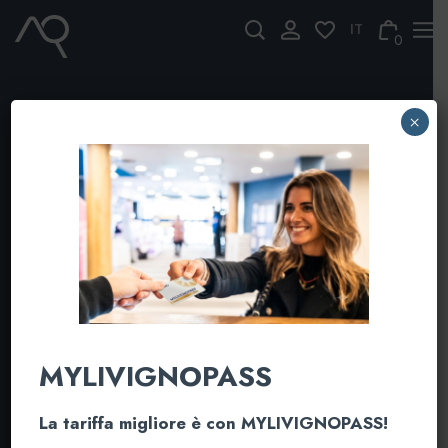
Skip
to
0
content
×
MYLIVIGNOPASS
La tariffa migliore è con MYLIVIGNOPASS!