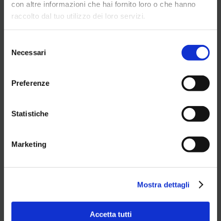
con altre informazioni che hai fornito loro o che hanno
raccolto dal tuo utilizzo dei loro servizi.
Selezione
Necessari
del
consenso
Preferenze
Il nuoto è una gioia pura, un’esperienza
sensoriale che stimola mente e corpo. Dai
principianti timidi che imparano a
galleggiare alle stelle emergenti che
Statistiche
affrontano gare competitive, c’è un posto
per tutti nell’universo dell’acqua!
Marketing
SCUOLA NUOTO
dal 01/07/24 al 30/07/24 (selezione il
Mostra dettagli
27/06/24)
dal 31/07/24 al 30/08/24 (selezione il
25/07/24)
Accetta tutti