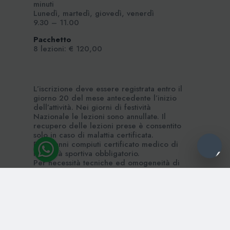
minuti
Lunedì, martedì, giovedì, venerdì
9.30 – 11.00
Pacchetto
8 lezioni: € 120,00
L’iscrizione deve essere registrata entro il
giorno 20 del mese antecedente l’inizio
dell’attività. Nei giorni di festività
Nazionale le lezioni sono annullate. Il
recupero delle lezioni prese è consentito
solo in caso di malattia certificata.
Dai 6 anni compiuti certificato medico di
idoneità sportiva obbligatorio.
Per necessità tecniche ed omogeneità di
gruppi, potrebbero essere richiesti degli
spostamenti di gruppo.
Clicca qui per scaricare la brochure