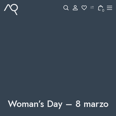
Skip
to
0
content
Woman’s Day – 8 marzo