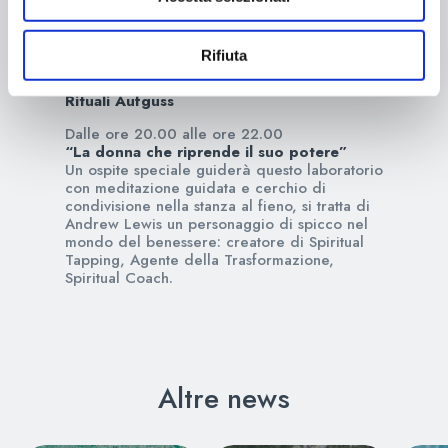
Costo del tour 8€*
(*oltre all’ingresso in wellness)
Rifiuta
Ore 16.00 | 17.30 | 19.00 | 20.30
Rituali Aufguss
Dalle ore 20.00 alle ore 22.00
“La donna che riprende il suo potere”
Un ospite speciale guiderà questo laboratorio
con meditazione guidata e cerchio di
condivisione nella stanza al fieno, si tratta di
Andrew Lewis un personaggio di spicco nel
mondo del benessere: creatore di Spiritual
Tapping, Agente della Trasformazione,
Spiritual Coach.
Altre news