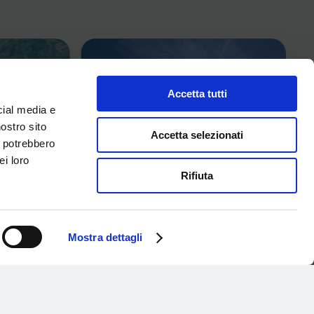
Accetta tutti
cial media e
nostro sito
Accetta selezionati
i potrebbero
ei loro
Rifiuta
Mostra dettagli
UAGRANDA
Easter at Aquagranda: wellness,
relaxation and fun for the whole family
26 Marzo 2026