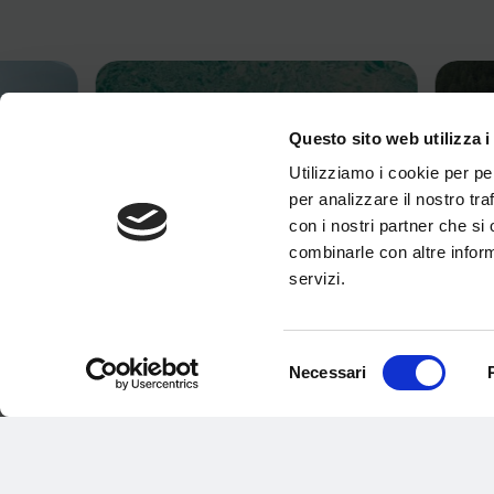
Questo sito web utilizza i
Utilizziamo i cookie per pe
per analizzare il nostro tra
con i nostri partner che si
combinarle con altre inform
servizi.
Selezione
Necessari
del
ORARI DI APERTURA AQUAGRANDA
TORNE
consenso
 IN
ESTATE 2026
TENNI
10 Giugno 2026
28 Magg