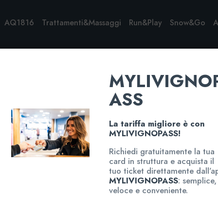
AQ1816
Trattamenti&Massaggi
Run&Play
Snow&Go
A
MYLIVIGNO
ASS
La tariffa migliore è con
MYLIVIGNOPASS!
Richiedi gratuitamente la tua
card in struttura e acquista il
tuo ticket direttamente dall’a
MYLIVIGNOPASS
: semplice,
veloce e conveniente.