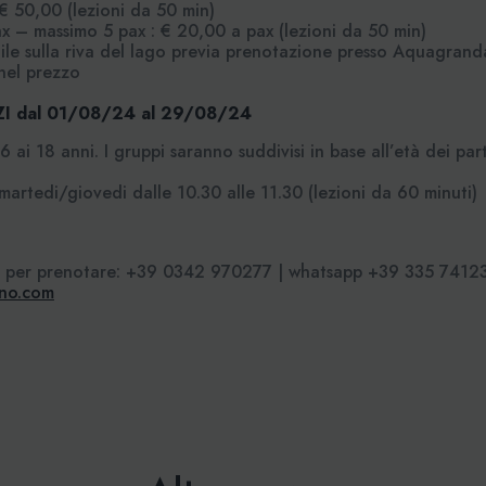
 50,00 (lezioni da 50 min)
ax – massimo 5 pax : € 20,00 a pax (lezioni da 50 min)
le sulla riva del lago previa prenotazione presso Aquagrand
 nel prezzo
ZI
dal 01/08/24 al 29/08/24
 ai 18 anni. I gruppi saranno suddivisi in base all’età dei par
 martedi/giovedi dalle 10.30 alle 11.30 (lezioni da 60 minuti)
n per prenotare: +39 0342 970277 | whatsapp +39 335 74123
gno.com