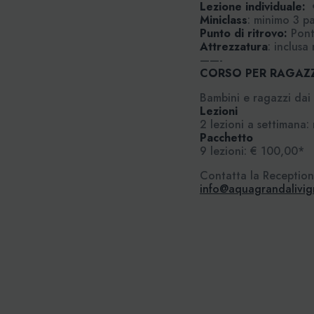
Lezione individuale:
€
Miniclass
: minimo 3 p
Punto di ritrovo:
Ponti
Attrezzatura
: inclusa
——-
CORSO PER RAGAZ
Bambini e ragazzi dai 6
Lezioni
2 lezioni a settimana:
Pacchetto
9 lezioni: € 100,00*
Contatta la Receptio
info@aquagrandalivi