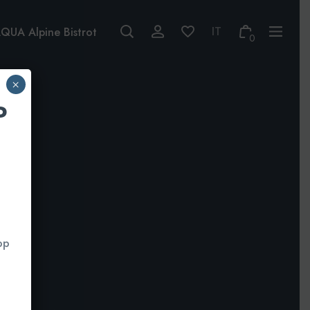
QUA Alpine Bistrot
0
×
P
pp