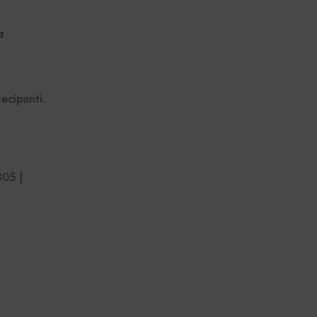
a
tecipanti.
05 |