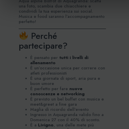
Aqua alpine Bistrot di Aquagranda: scatta
una foto, scambia due chiacchiere e
condividi la tua esperienza sui social.
Musica e food saranno l’accompagnamento
perfetto!
Perché
partecipare?
È pensato per
tutti i livelli di
allenamento
È un’occasione unica per correre con
atleti professionisti
È una giornata di sport, aria pura e
buon umore
È perfetto per fare
nuove
conoscenze e networking
È previsto un bel buffet con musica e
meet&greet a fine gara
Maglia di ricordo dell’evento
Ingresso in Aquagranda valido fino a
Domenica 27 con il 40% di sconto.
È a
Livigno
, una delle mete più