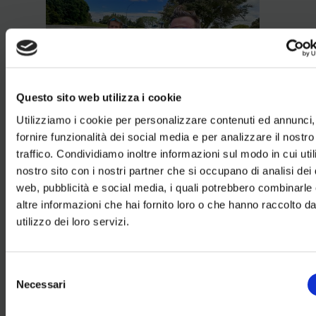
Questo sito web utilizza i cookie
Utilizziamo i cookie per personalizzare contenuti ed annunci,
Una corsa, una
fornire funzionalità dei social media e per analizzare il nostro
traffico. Condividiamo inoltre informazioni sul modo in cui utili
community,
nostro sito con i nostri partner che si occupano di analisi dei 
un’esperienza da
web, pubblicità e social media, i quali potrebbero combinarle
altre informazioni che hai fornito loro o che hanno raccolto da
ricordare
utilizzo dei loro servizi.
Una corsa non competitiva, aperta a tutti,
immersa nei panorami spettacolari di
Livigno
Sabato 26 Luglio.
Selezione
Ma soprattutto, un momento da vivere
Necessari
del
insieme, condividere e raccontare. La
consenso
Social Run AQ1816
non è una semplice