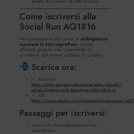
amate dai runner di tutta Europa
Come iscriversi alla
Social Run AQ1816
Per partecipare alla corsa, è
obbligatorio
scaricare la MyLivignoPass
, il pass
ufficiale gratuito che ti permette di
accedere agli eventi outdoor di Livigno.
Scarica ora:
Android
https://play.google.com/store/apps/details?
id=eu.livigno.card.appcitizen&hl=it&pli=1
iOS
https://apps.apple.com/it/app/mylivignopass/id
Passaggi per iscriversi:
Scarica la MyLivignoPass sul tuo
smartphone