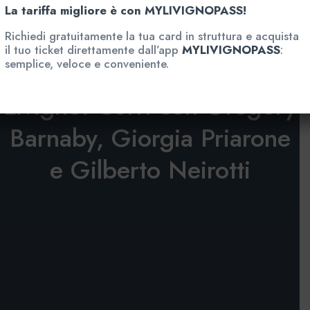
La tariffa migliore è con MYLIVIGNOPASS!
Richiedi gratuitamente la tua card in struttura e acquista
il tuo ticket direttamente dall’app
MYLIVIGNOPASS
:
semplice, veloce e conveniente.
Social Run AQ1816 a
Livigno: Corri con Gregory
Barnaby, Giorgia Priarone
e Gilberto Neirotti