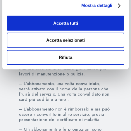
Mostra dettagli
Abbonamento annuale, dedicato ai
Residenti
e lavoratori nel Comune di Livigno,
che
permette l’
entrata libera nell’area
FITNESS&POOL inclusiva di corsi fitness
Accetta tutti
per un anno intero.
*Promo valida per Adulti/Over 65.
Accetta selezionati
*Promo valida dal 25 novembre 2022 al 6
gennaio 2023.
Rifiuta
– L’abbonamento ha durata annuale dal
momento della sottoscrizione ed è
comprensivo delle chiusure giornaliere per
lavori di manutenzione o pulizia.
– L’abbonamento, una volta convalidato,
verrà attivato con il nome della persona che
fruirà del servizio. Una volta convalidato non
sarà più cedibile a terzi.
– L’abbonamento non è rimborsabile ma può
essere riconvertito in altro servizio, previa
presentazione del certificato di malattia.
– Gli abbonamenti e le promozioni sono