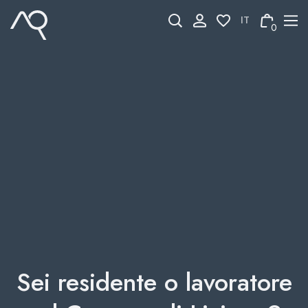
Skip
to
0
content
Sei residente o lavoratore