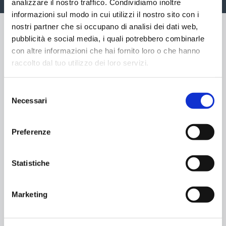
analizzare il nostro traffico. Condividiamo inoltre
informazioni sul modo in cui utilizzi il nostro sito con i
nostri partner che si occupano di analisi dei dati web,
pubblicità e social media, i quali potrebbero combinarle
con altre informazioni che hai fornito loro o che hanno
raccolto dal tuo utilizzo dei loro servizi.
Selezione
Necessari
del
consenso
Preferenze
FITNESS&POOL annuale a partire da
Statistiche
300,00€
Sport non solo per competizione ma come
stile di vita
ed è per questo che abbiamo
Marketing
fatto la promozione annuale per l’area
Fitness&Pool con ingresso a palestra,
piscina e corsi fitness tutto incluso.