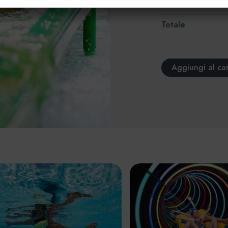
correre.
Totale
Aggiungi al car