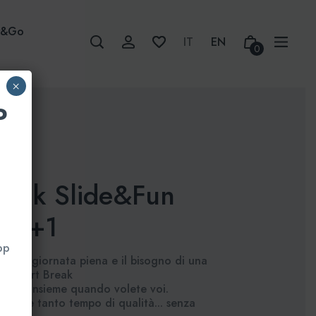
w&Go
0
×
P
reak Slide&Fun
a 2+1
pp
e, una giornata piena e il bisogno di una
e? Short Break
vivere insieme quando volete voi.
acqua e tanto tempo di qualità... senza