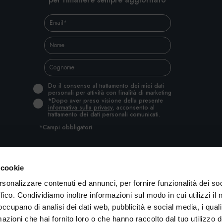
Do il consenso al trattamento dei miei dati
personali per attività con finalità di marketing
*Dopo aver preso visione della presente
informativa sulla privacy
, acconsento al
trattamento dei dati personali comunicati.
*Campi obbligatori
 cookie
rsonalizzare contenuti ed annunci, per fornire funzionalità dei so
ffico. Condividiamo inoltre informazioni sul modo in cui utilizzi il 
 occupano di analisi dei dati web, pubblicità e social media, i qual
azioni che hai fornito loro o che hanno raccolto dal tuo utilizzo d