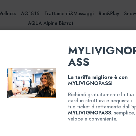
Wellness
AQ1816
Trattamenti&Massaggi
Run&Play
Sno
AQUA Alpine Bistrot
MYLIVIGNO
ASS
Short Break 2,5 ore
La tariffa migliore è con
Short B
MYLIVIGNOPASS!
Famigli
Richiedi gratuitamente la tua
card in struttura e acquista il
tuo ticket direttamente dall’a
Una famiglia di tr
MYLIVIGNOPASS
: semplice,
pausa rinfrescant
veloce e conveniente.
vi dà 2,5 ore da 
Scivoli, giochi d’