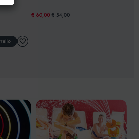
€ 60,00
€ 54,00
rello