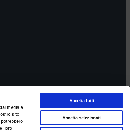
Accetta tutti
cial media e
nostro sito
Accetta selezionati
i potrebbero
ei loro