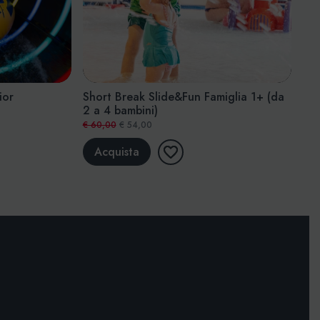
+ (da
Short Break Slide&Fun Senior
Short Break
€ 22,00
€ 20,00
€ 25,00
€ 23,
Acquista
Acquista