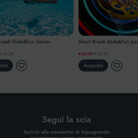
ide&Fun Adulto
Short Break Slide&Fun Famiglia 2 
2 a 4 bambini)
€ 70,00
€ 63,00
Acquista
Segui la scia
Iscriviti alla newsletter di Aquagranda
per rimanere sempre aggiornato