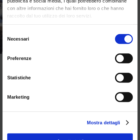
pubblicità e social media, i quali potrebbero combinarle
con altre informazioni che hai fornito loro o che hanno
raccolto dal tuo utilizzo dei loro servizi.
Selezione
Necessari
del
consenso
Preferenze
Statistiche
Marketing
Goal Mastery 1 mese
Goal Mastery 1 mese
Peak P
Mostra dettagli
€ 130,00
€ 90,00
€ 190,0