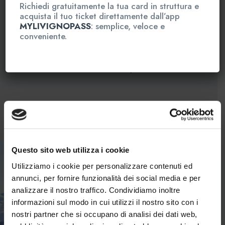
Richiedi gratuitamente la tua card in struttura e
- Valutazione fine mese e report
acquista il tuo ticket direttamente dall’app
MYLIVIGNOPASS
: semplice, veloce e
conveniente.
(Non include l'ingresso in AQ1816 - Palestra)
Totale
€ 150,00
Aggiungi al carrello
Questo sito web utilizza i cookie
Utilizziamo i cookie per personalizzare contenuti ed
annunci, per fornire funzionalità dei social media e per
analizzare il nostro traffico. Condividiamo inoltre
informazioni sul modo in cui utilizzi il nostro sito con i
nostri partner che si occupano di analisi dei dati web,