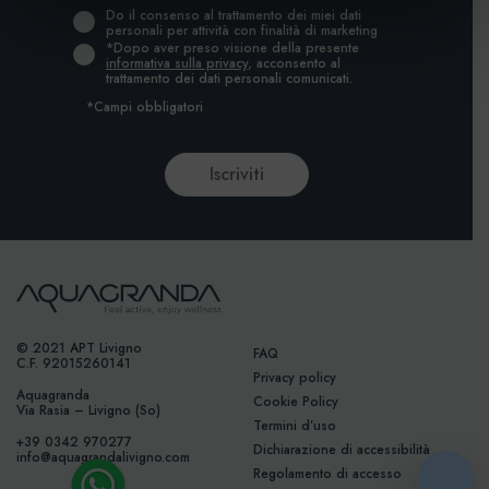
Do il consenso al trattamento dei miei dati
personali per attività con finalità di marketing
*Dopo aver preso visione della presente
informativa sulla privacy
, acconsento al
trattamento dei dati personali comunicati.
*Campi obbligatori
© 2021 APT Livigno
FAQ
C.F. 92015260141
Privacy policy
Aquagranda
Cookie Policy
Via Rasia – Livigno (So)
Termini d’uso
+39 0342 970277
Dichiarazione di accessibilità
info@aquagrandalivigno.com
Regolamento di accesso