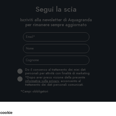
Segui la scia
Iscriviti alla newsletter di Aquagranda
per rimanere sempre aggiornato
Do il consenso al trattamento dei miei dati
personali per attività con finalità di marketing
*Dopo aver preso visione della presente
informativa sulla privacy
, acconsento al
trattamento dei dati personali comunicati.
*Campi obbligatori
 cookie