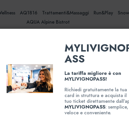
Wellness
AQ1816
Trattamenti&Massaggi
Run&Play
Sno
AQUA Alpine Bistrot
MYLIVIGNO
ASS
Short Break 2,5 ore
La tariffa migliore è con
Alpine 
MYLIVIGNOPASS!
– Alpin
Richiedi gratuitamente la tua
card in struttura e acquista il
tuo ticket direttamente dall’a
Hai appena finito
MYLIVIGNOPASS
: semplice,
voglia di staccar
veloce e conveniente.
Alpine Short Break
d’orario: la soluzi