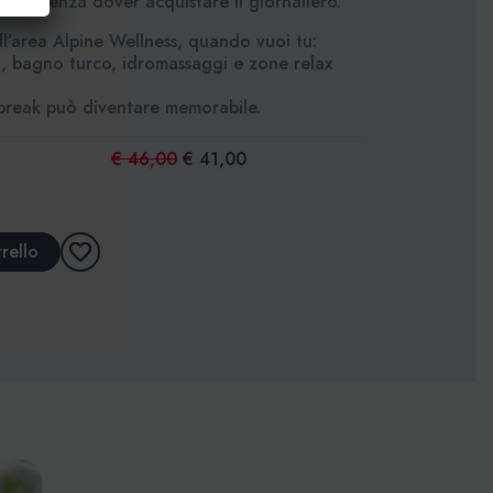
 sé, senza dover acquistare il giornaliero.
ll’area Alpine Wellness, quando vuoi tu:
 bagno turco, idromassaggi e zone relax
break può diventare memorabile.
€ 46,00
€ 41,00
rello