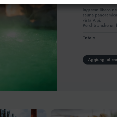
momento tutto per
Ingresso libero ne
sauna panoramica,
vista Alpi.
Perché anche un 
Totale
Aggiungi al car