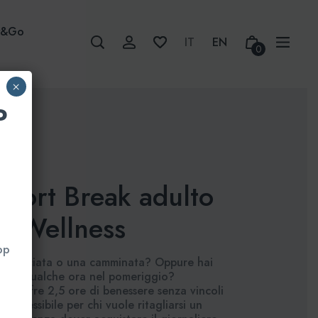
w&Go
0
×
P
Short Break adulto
e Wellness
pp
 una sciata o una camminata? Oppure hai
e per qualche ora nel pomeriggio?
 ti offre 2,5 ore di benessere senza vincoli
one flessibile per chi vuole ritagliarsi un