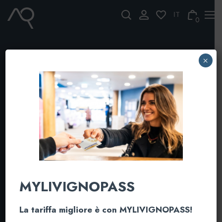
Skip
to
0
content
×
MYLIVIGNOPASS
Proaction e Aquagranda
insieme
La tariffa migliore è con MYLIVIGNOPASS!