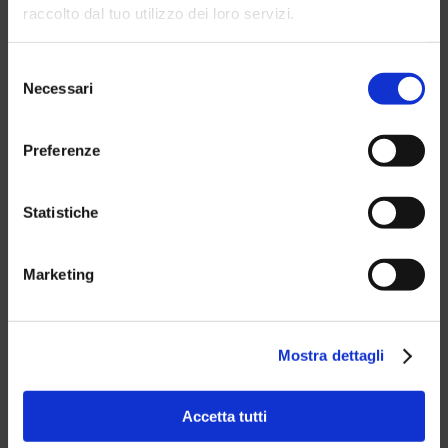
raccolto dal tuo utilizzo dei loro servizi.
Selezione
Necessari
del
consenso
Preferenze
Statistiche
L’eccellenza Alpina per le esperienze
outdoor si lega all’azienda padovana
leader nell’integrazione per lo sport.
Marketing
Una nuova partnership arricchisce
l’esperienza in casa
ProAction
: non solo
formulazione prodotti, Know how continuo,
eventi e feedback continui con gli atleti, è
Mostra dettagli
di questi giorni l’ufficialità di una
partnership pluriennale con APT Livigno.
Protetto dalle Alpi, e situato a 1.816mt slm,
Livigno è da anni eccellenza alpina per le
Accetta tutti
esperienze outdoor, destinazione ideale