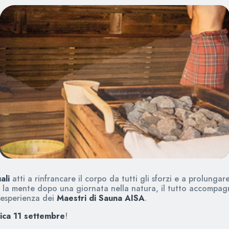
uali
atti a rinfrancare il corpo da tutti gli sforzi e a prolungare
e la mente dopo una giornata nella natura, il tutto accompag
l’esperienza dei
Maestri di Sauna AISA
.
ca 11 settembre
!