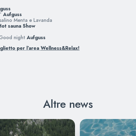
guss
e”
Aufguss
salino Menta e Lavanda
Hot sauna Show
” Good night
Aufguss
iglietto per l’area
Wellness&Relax
!
Altre news