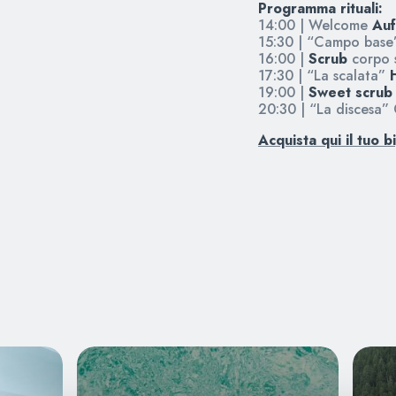
Programma rituali:
14:00 | Welcome
Auf
15:30 | “Campo bas
16:00 |
Scrub
corpo 
17:30 | “La scalata”
19:00 |
Sweet scrub
20:30 | “La discesa
Acquista qui il tuo b