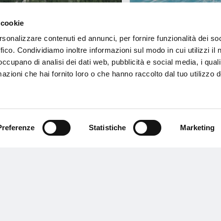
 cookie
rsonalizzare contenuti ed annunci, per fornire funzionalità dei so
ffico. Condividiamo inoltre informazioni sul modo in cui utilizzi il 
 occupano di analisi dei dati web, pubblicità e social media, i qual
azioni che hai fornito loro o che hanno raccolto dal tuo utilizzo d
ORARI DI APERTURA AQUAGRANDA
TORNEO BEA
Preferenze
Statistiche
Marketing
ESTATE 2026
TENNIS 202
10 Giugno 2026
28 Maggio 202
Scopri e acquista
Mondo