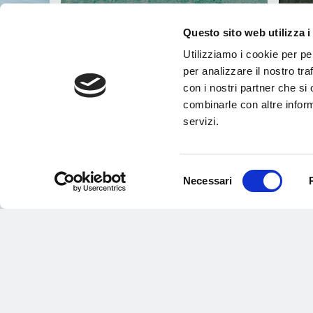
Questo sito web utilizza i
Utilizziamo i cookie per pe
per analizzare il nostro tra
con i nostri partner che si
combinarle con altre inform
servizi.
Selezione
IGNO, IL PARCO
EUROPEI DI NUOTO 2026: LE
Necessari
del
TRO SPORTIVO PIÙ
MEDAGLIE SI COSTRUISCONO IN
consenso
1.816 METRI LA
AQ1816
30 Luglio 2026
TA FAMILY
Aquagranda