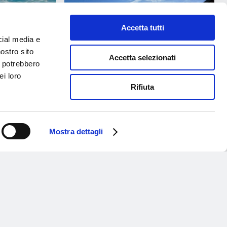
Accetta tutti
cial media e
nostro sito
Accetta selezionati
i potrebbero
ei loro
Rifiuta
CH VOLLEY & BEACH
ORARI DI APERTURA AQUAGR
Mostra dettagli
6
PRIMAVERA 2026
6
29 Aprile 2026
Servizio Clienti