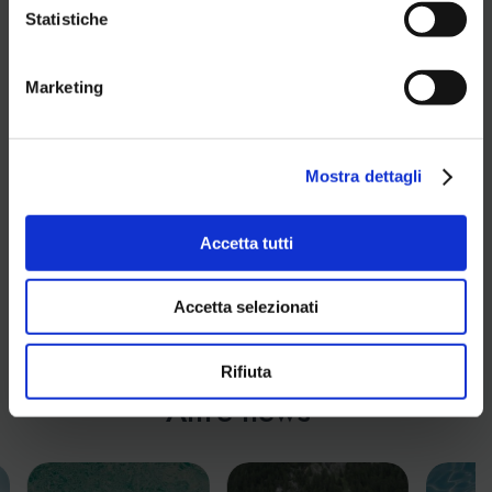
Statistiche
Aquagranda seleziona nuove figure
professionali da inserire all’interno del
Marketing
Team AQ
ADDETTO/A ALLE PULIZIE
– esperienza come addetto/a alle pulizie
Mostra dettagli
– conoscenza e rispetto delle norme
igenico – sanitarie
Pensi di essere la persona giusta?
Accetta tutti
Manda subito il tuo curriculum a:
info@aquagrandalivigno.com
Accetta selezionati
Rifiuta
Altre news