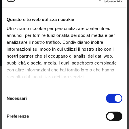
Richiedi gratuitamente la tua card in struttura e
acquista il tuo ticket direttamente dall’app
MYLIVIGNOPASS
: semplice, veloce e
Questo sito web utilizza i cookie
conveniente.
Utilizziamo i cookie per personalizzare contenuti ed
annunci, per fornire funzionalità dei social media e per
analizzare il nostro traffico. Condividiamo inoltre
informazioni sul modo in cui utilizzi il nostro sito con i
nostri partner che si occupano di analisi dei dati web,
pubblicità e social media, i quali potrebbero combinarle
con altre informazioni che hai fornito loro o che hanno
raccolto dal tuo utilizzo dei loro servizi.
Selezione
Necessari
del
consenso
Preferenze