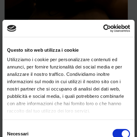
Trattamenti e benessere
Rituali che parlano al tuo corpo. E
Questo sito web utilizza i cookie
alla tua mente.
Utilizziamo i cookie per personalizzare contenuti ed
annunci, per fornire funzionalità dei social media e per
Trattamenti rilassanti, scrub profumati e attenzioni
che avvolgono. Un momento solo per te, dove ogni
analizzare il nostro traffico. Condividiamo inoltre
gesto scioglie le tensioni e riporta equilibrio. Esci
informazioni sul modo in cui utilizzi il nostro sito con i
rigenerato, dentro e fuori.
nostri partner che si occupano di analisi dei dati web,
Scopri di più
pubblicità e social media, i quali potrebbero combinarle
con altre informazioni che hai fornito loro o che hanno
raccolto dal tuo utilizzo dei loro servizi.
Selezione
Necessari
del