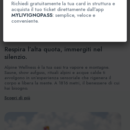
Richiedi gratuitamente la tua card in struttura e
acquista il tuo ticket direttamente dall’app
MYLIVIGNOPASS
: semplice, veloce e
conveniente.
Alpine wellness
Respira l’alta quota, immergiti nel
silenzio.
Alpine Wellness è la tua oasi tra vapore e montagne.
Saune, show aufguss, rituali alpini e acque calde ti
avvolgono in un’esperienza sensoriale che rigenera il
corpo e libera la mente. A 1816 metri, il benessere di cui
hai bisogno.
Scopri di più