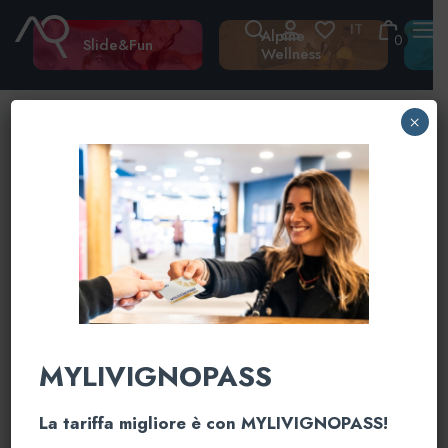
Skip
to
Alpine
0
content
Slide&Fun
Wellness
×
MYLIVIGNOPASS
La tariffa migliore è con MYLIVIGNOPASS!