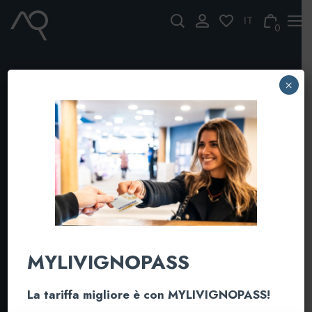
Skip
to
0
content
×
Healthy sunday: back
MYLIVIGNOPASS
La tariffa migliore è con MYLIVIGNOPASS!