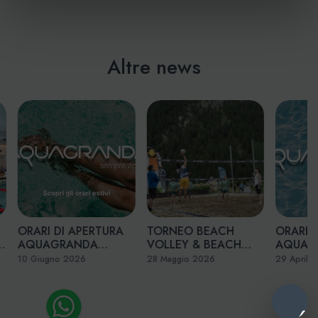
Altre news
ORARI DI APERTURA
TORNEO BEACH
ORARI 
AQUAGRANDA
VOLLEY & BEACH
AQUAG
N
ESTATE 2026
TENNIS 2026
PRIMAV
10 Giugno 2026
28 Maggio 2026
29 Aprile