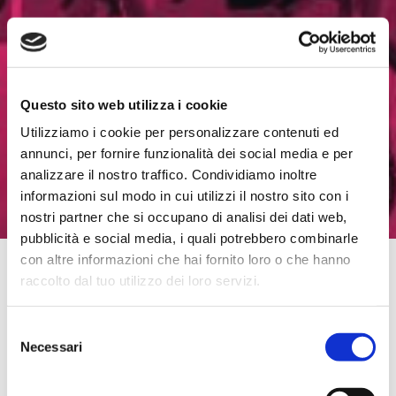
Questo sito web utilizza i cookie
Utilizziamo i cookie per personalizzare contenuti ed
annunci, per fornire funzionalità dei social media e per
analizzare il nostro traffico. Condividiamo inoltre
informazioni sul modo in cui utilizzi il nostro sito con i
nostri partner che si occupano di analisi dei dati web,
pubblicità e social media, i quali potrebbero combinarle
con altre informazioni che hai fornito loro o che hanno
Compila il form per ritirare il tuo
raccolto dal tuo utilizzo dei loro servizi.
gadget.
Selezione
Necessari
del
consenso