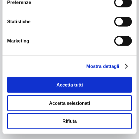
Preferenze
Statistiche
Lasciati coccolare da tutti gli aromi degli olii
essenziali estratti dai fiori, ti aspettiamo
Marketing
mercoledì 3 marzo
!
14:00 – Welcome
Aufguss
15:30 –
Aufguss
| Fiori di campo
Mostra dettagli
16:30 –
Scrub corpo
salino
17:30 –
Hot sauna
| I colori dei fiori
19:00 –
Sweet scrub
| Petali sulla pelle
20:30 –
Hot sauna
| Petit grain
Accetta tutti
21:45 – Magnolia’ s smelt
22:45 – Good night
Aufguss
Accetta selezionati
Dalle 19.00
Aperiwellness
nella zona bar con
cocktail Ugo con fiori di sambuco – 10 €
aperitivo con stuzzichini
Rifiuta
Prenotazione
non
obbligatoria.