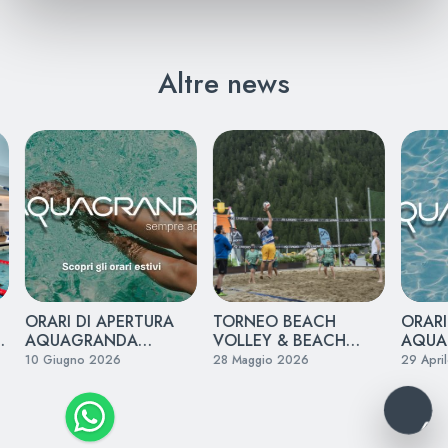
Altre news
ORARI DI APERTURA
TORNEO BEACH
ORARI
I
AQUAGRANDA
VOLLEY & BEACH
AQUA
ESTATE 2026
TENNIS 2026
PRIMA
10 Giugno 2026
28 Maggio 2026
29 Apri