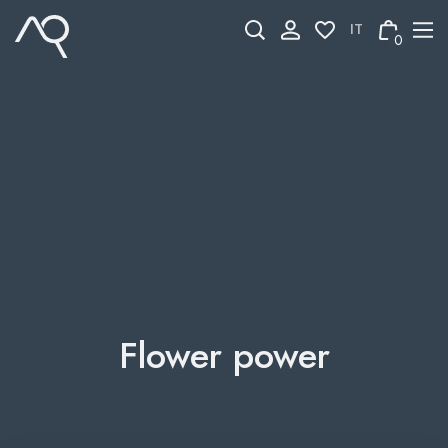
Skip
to
0
content
Flower power