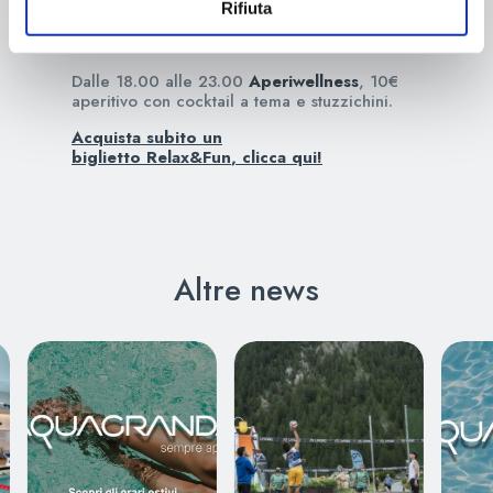
20.30 |
Aufguss
Energizzante
Rifiuta
21.30 |
Sweet Scrub
22.30 | Good Night ”Fresh” in
Sauna
Dalle 18.00 alle 23.00
Aperiwellness
, 10€
aperitivo con cocktail a tema e stuzzichini.
Acquista subito un
biglietto
Relax&Fun
,
clicca qui!
Altre news