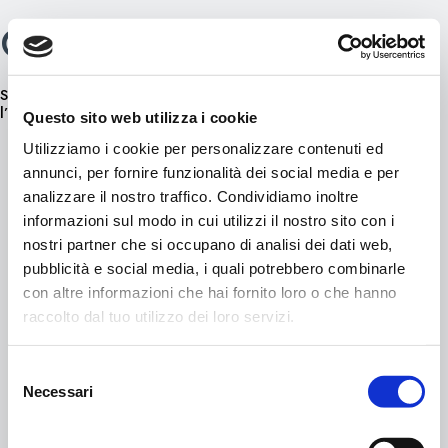
Quali sono le tariffe?
Skip
0
to
content
Scopri
QUI
le tariffe e le tipologie di biglietti acquistabili per
l’area Health&Beauty.
Questo sito web utilizza i cookie
Utilizziamo i cookie per personalizzare contenuti ed
annunci, per fornire funzionalità dei social media e per
analizzare il nostro traffico. Condividiamo inoltre
informazioni sul modo in cui utilizzi il nostro sito con i
© 2021 APT Livigno
FAQ
nostri partner che si occupano di analisi dei dati web,
C.F. 92015260141
Privacy policy
pubblicità e social media, i quali potrebbero combinarle
Aquagranda
Cookie Policy
con altre informazioni che hai fornito loro o che hanno
Via Rasia – Livigno (So)
Termini d’uso
raccolto dal tuo utilizzo dei loro servizi.
+39 0342 970277
Dichiarazione di accessibilità
info@aquagrandalivigno.com
Regolamento di accesso
Selezione
Condizioni generali di vendita
Necessari
del
consenso