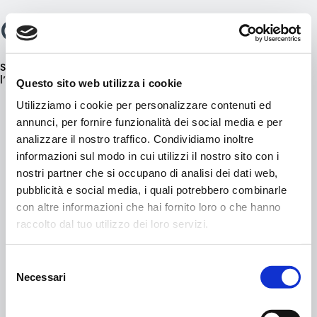
Quali sono le tariffe?
Skip
0
to
content
Scopri
QUI
le tariffe e le tipologie di biglietti acquistabili per
l’area AQ1816.
Questo sito web utilizza i cookie
Utilizziamo i cookie per personalizzare contenuti ed
annunci, per fornire funzionalità dei social media e per
analizzare il nostro traffico. Condividiamo inoltre
informazioni sul modo in cui utilizzi il nostro sito con i
© 2021 APT Livigno
FAQ
nostri partner che si occupano di analisi dei dati web,
C.F. 92015260141
Privacy policy
pubblicità e social media, i quali potrebbero combinarle
Aquagranda
Cookie Policy
con altre informazioni che hai fornito loro o che hanno
Via Rasia – Livigno (So)
Termini d’uso
raccolto dal tuo utilizzo dei loro servizi.
+39 0342 970277
Dichiarazione di accessibilità
info@aquagrandalivigno.com
Regolamento di accesso
Selezione
Condizioni generali di vendita
Necessari
del
consenso