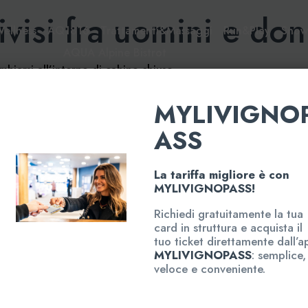
ivisi fra uomini e do
Wellness
AQ1816
Trattamenti&Massaggi
Run&Play
Sno
AQUA Alpine Bistrot
mbiarsi all’interno di cabine chiuse.
MYLIVIGNO
Scopri e acquista
Mondo
ASS
)
Aquagra
Relax&Fun
Contacts
o.com
Sports&Altitude training
Livigno
AQUA Alpine Bistrot
La tariffa migliore è con
Partners
MYLIVIGNOPASS!
E-Shop
Richiedi gratuitamente la tua
card in struttura e acquista il
tuo ticket direttamente dall’a
MYLIVIGNOPASS
: semplice,
veloce e conveniente.