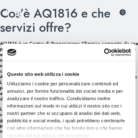
Cos’è AQ1816 e che
Skip
0
to
content
servizi offre?
AQ1816 è un Centro di Preparazione Olimpica composto da una
palestra di 350 mq, equipaggiata con attrezzatura Kineo System
e Technogym di ultima generazione, integrata con il sistema
mywellness cloud, la piattaforma che consente tramite app
mobile, di accedere agli allenamenti e di memorizzare e
consultare i risultati ottenuti, ovunque voi siate.
Questo sito web utilizza i cookie
AQ1816 è il Centro di Preparazione Olimpica di Aquagranda, a
Livigno, a 1816 metri di altitudine. Un ambiente dedicato a
Utilizziamo i cookie per personalizzare contenuti ed
performance, allenamento e benessere, scelto ogni anno da
annunci, per fornire funzionalità dei social media e per
atleti professionisti, team nazionali e appassionati di sport che
desiderano allenarsi in quota.
analizzare il nostro traffico. Condividiamo inoltre
informazioni sul modo in cui utilizzi il nostro sito con i
La struttura comprende una palestra di 350 mq equipaggiata
nostri partner che si occupano di analisi dei dati web,
con attrezzature Technogym e Kineo System di ultima
generazione, integrate con il sistema Mywellness Cloud, che
pubblicità e social media, i quali potrebbero combinarle
permette tramite app di accedere ai propri allenamenti,
con altre informazioni che hai fornito loro o che hanno
monitorare i progressi e consultare i risultati ovunque ci si trovi.
raccolto dal tuo utilizzo dei loro servizi.