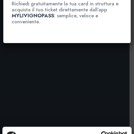
Richiedi gratuitamente la tua card in struttura e
Back to School – Back to
acquista il tuo ticket direttamente dall’app
MYLIVIGNOPASS
: semplice, veloce e
conveniente.
Sport