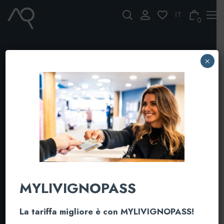
Skip
to
0
content
×
MYLIVIGNOPASS
La tariffa migliore è con MYLIVIGNOPASS!