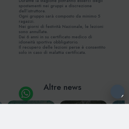
Durante la stagione potranno esserci degli
spostamenti nei gruppi a discrezione
dell’istruttore.
Ogni gruppo sarà composto da minimo 5
ragazzi.
Nei giorni di festività Nazionale, le lezioni
sono annullate.
Dai 6 anni in su certificato medico di
idoneità sportiva obbligatorio.
Il recupero delle lezioni perse è consentito
solo in caso di malattia certificata.
Altre news