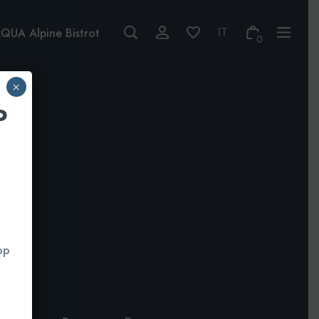
QUA Alpine Bistrot
0
×
P
pp