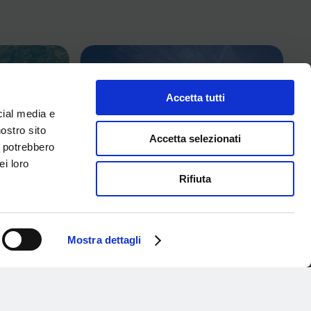
Accetta tutti
cial media e
nostro sito
Accetta selezionati
i potrebbero
ei loro
Rifiuta
Mostra dettagli
UAGRANDA
Easter at Aquagranda: wellness,
relaxation and fun for the whole family
26 Marzo 2026