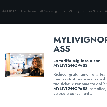
AQ1816
Trattamenti&Massaggi
Run&Play
Snow&Go
A
MYLIVIGNO
ASS
La tariffa migliore è con
MYLIVIGNOPASS!
Richiedi gratuitamente la tua
card in struttura e acquista il
tuo ticket direttamente dall’a
MYLIVIGNOPASS
: semplice,
veloce e conveniente.