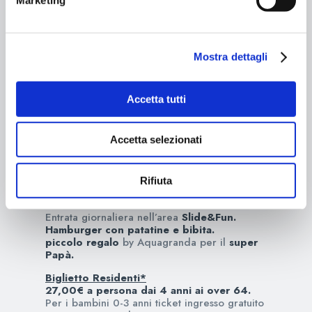
Recuperare i figli da scuola con la sacca da
piscina in macchina e catapultarsi in
Aquagranda
dove un super pranzo con
hamburger e patatine
vi darà la carica
Mostra dettagli
giusta per affrontare un
pomeriggio pieno di
giochi e scivoli adrenalinici!
Siete carichi?
Accetta tutti
La promozione è valida per tutto il
week end
19/20 marzo
.
Accetta selezionati
Non fatevi scappare l’occasione… il
divertimento con i vostri figli è assicurato!
Rifiuta
Il pacchetto include:
Entrata giornaliera nell’area
Slide&Fun.
Hamburger con patatine e bibita.
piccolo regalo
by Aquagranda per il
super
Papà.
Biglietto Residenti*
27,00€ a persona dai 4 anni ai over 64.
Per i bambini 0-3 anni ticket ingresso gratuito