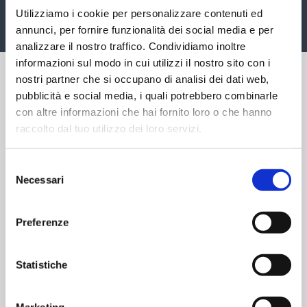
Utilizziamo i cookie per personalizzare contenuti ed
annunci, per fornire funzionalità dei social media e per
analizzare il nostro traffico. Condividiamo inoltre
informazioni sul modo in cui utilizzi il nostro sito con i
nostri partner che si occupano di analisi dei dati web,
pubblicità e social media, i quali potrebbero combinarle
con altre informazioni che hai fornito loro o che hanno
raccolto dal tuo utilizzo dei loro servizi.
Selezione
Necessari
del
consenso
Preferenze
Siete pronti a staccare la spina e tornare
bambini insieme ai vostri figli nella
Slide&Fun
Statistiche
di
Aquagranda
?
L’organizzazione perfetta?
Marketing