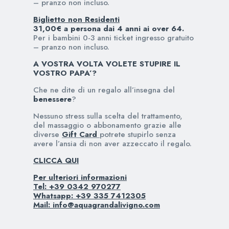
– pranzo non incluso.
Biglietto non Residenti
31,00€ a persona dai 4 anni ai over 64.
Per i bambini 0-3 anni ticket ingresso gratuito
– pranzo non incluso.
A VOSTRA VOLTA VOLETE STUPIRE IL
VOSTRO PAPA’?
Che ne dite di un regalo all’insegna del
benessere
?
Nessuno stress sulla scelta del trattamento,
del massaggio o abbonamento grazie alle
diverse
Gift Card
potrete stupirlo senza
avere l’ansia di non aver azzeccato il regalo.
CLICCA QUI
Per ulteriori informazioni
Tel: +39 0342 970277
Whatsapp: +39 335 7412305
Mail:
info@aquagrandalivigno.com