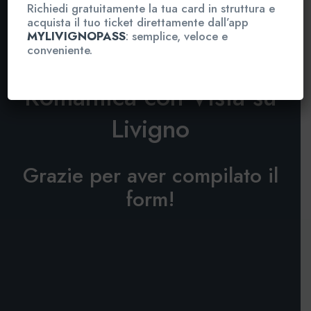
Richiedi gratuitamente la tua card in struttura e
acquista il tuo ticket direttamente dall’app
San Valentino al Bistrot di
MYLIVIGNOPASS
: semplice, veloce e
conveniente.
Aquagranda: Una Cena
Romantica con Vista su
Livigno
Grazie per aver compilato il
form!