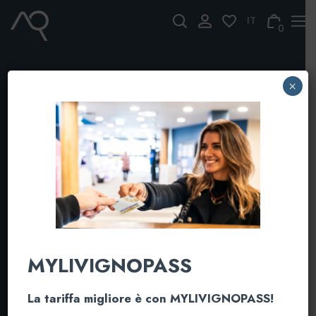
Skip
to
0
content
×
MYLIVIGNOPASS
La tariffa migliore è con MYLIVIGNOPASS!