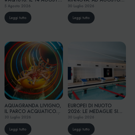
SI CORRE INSIEME A
AD AQUAGRANDA
5 Agosto 2026
30 Luglio 2026
ELEONORA GARDELLI
ARRIVANO I SAPORI DEL
MARE
Leggi tutto
Leggi tutto
AQUAGRANDA LIVIGNO,
EUROPEI DI NUOTO
IL PARCO ACQUATICO
2026: LE MEDAGLIE SI
ECENTRO SPORTIVO PIÙ
COSTRUISCONO IN
30 Luglio 2026
30 Luglio 2026
ALTO D’EUROPA:A 1.816
AQ1816
METRI LA MONTAGNA
Leggi tutto
Leggi tutto
DIVENTA FAMILY