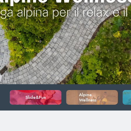
Alpine
Slide&Fun
Wellness