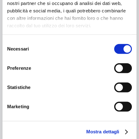
nostri partner che si occupano di analisi dei dati web,
pubblicità e social media, i quali potrebbero combinarle
con altre informazioni che hai fornito loro o che hanno
raccolto dal tuo utilizzo dei loro servizi.
Selezione
Necessari
del
consenso
Preferenze
Statistiche
Marketing
Trattamenti e benessere
Rituali che parlano al tuo corpo. E
Mostra dettagli