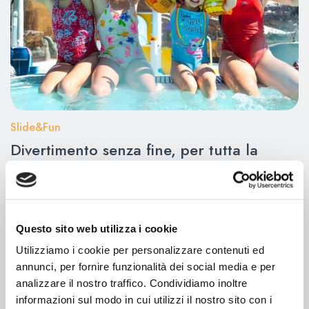
Slide&Fun
Divertimento senza fine, per tutta la
famiglia
Scivoli adrenalinici, vasche per piccoli esploratori e
spazi relax per i genitori. Slide&Fun è l’acquapark
dove l’energia non finisce mai. Sicurezza, colori e
Questo sito web utilizza i cookie
tante risate: è l’area perfetta per chi viaggia con i
bambini — e vuole divertirsi insieme a loro.
Utilizziamo i cookie per personalizzare contenuti ed
Scopri di più
annunci, per fornire funzionalità dei social media e per
analizzare il nostro traffico. Condividiamo inoltre
informazioni sul modo in cui utilizzi il nostro sito con i