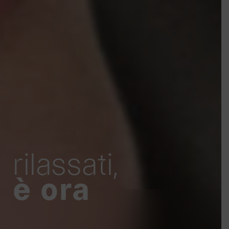
rilassati,
è ora