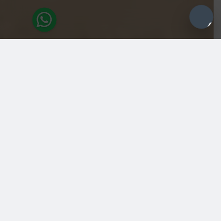
the top of
feeling good
Vivi l’Alpine Wellness nella sua forma più
pura. Immergiti in un’oasi di serenità ispirata
alla maestosità delle montagne. Concediti
un’esperienza di relax che coinvolge tutti e
cinque i sensi, grazie ai nostri spazi
benessere progettati con cura e impreziositi
dal calore del legno, dalla forza della pietra
naturale e dalla quiete degli elementi
acquatici.