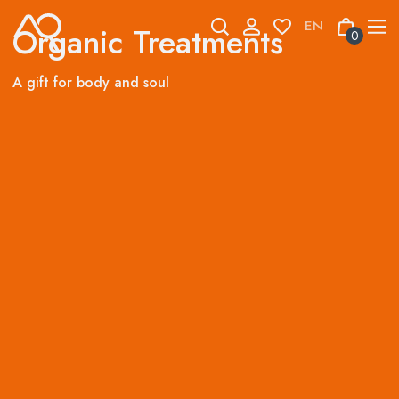
Skip
to
Organic Treatments
0
content
A gift for body and soul