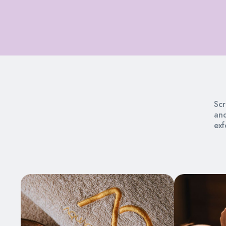
Scr
and
exf