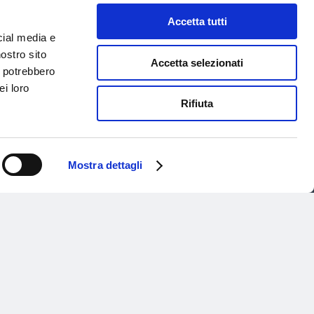
Book and buy
Book a
Accetta tutti
cial media e
nostro sito
Accetta selezionati
i potrebbero
ei loro
Rifiuta
Mostra dettagli