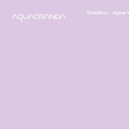
Skip
to
Slide&Fun
Alpine 
content