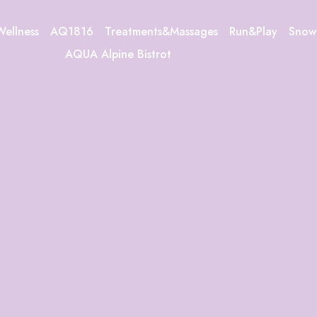
Wellness
AQ1816
Treatments&Massages
Run&Play
Sno
AQUA Alpine Bistrot