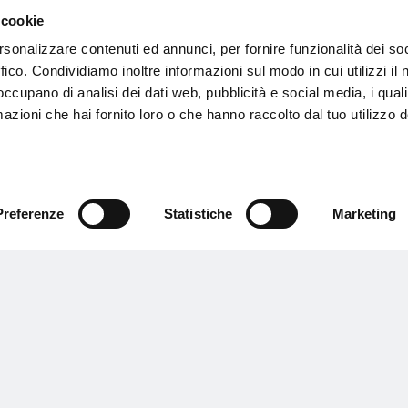
y
Book and buy
 cookie
rsonalizzare contenuti ed annunci, per fornire funzionalità dei so
ffico. Condividiamo inoltre informazioni sul modo in cui utilizzi il 
 occupano di analisi dei dati web, pubblicità e social media, i qual
azioni che hai fornito loro o che hanno raccolto dal tuo utilizzo d
Follow up
Subscribe to the Aquagranda newsletter
Preferenze
Statistiche
Marketing
to stay up to date
I consent to the processing of my personal data
for marketing purposes.
*I have read the
policy
and I authorise the