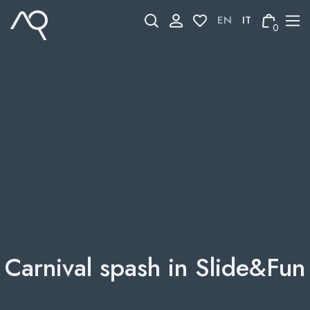
Skip
to
0
content
Carnival spash in Slide&Fun