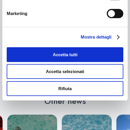
A sport that brings a touch of the sea to the
Marketing
mountains, along with all the benefits of tennis
and volleyball.
All you have to do is give it a try. The court is
open daily during the following hours:
Mostra dettagli
Monday to Sunday: 8:00 AM – 9:00 PM
Prices:
€10.00 per half hour
Reservations required:
Accetta tutti
➔ WhatsApp +39 335 7412305
➔ Phone +39 0342 970277
➔ Email
info@aquagrandalivigno.com
Accetta selezionati
Rifiuta
Other news