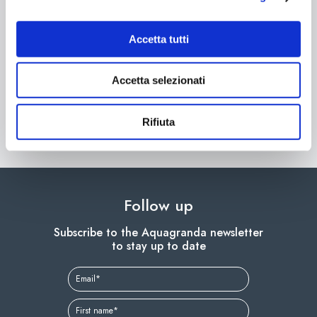
Accetta tutti
SPA Day couple
Beauty & Balance –
Accetta selezionati
Crystal Face Treatment
€ 209,00
€ 90,00
Rifiuta
Book and buy
Buy
Follow up
Subscribe to the Aquagranda newsletter
to stay up to date