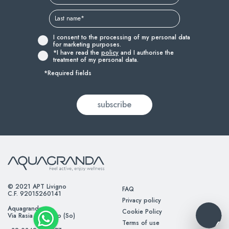
I consent to the processing of my personal data
for marketing purposes.
*I have read the
policy
and I authorise the
treatment of my personal data.
*Required fields
© 2021 APT Livigno
FAQ
C.F. 92015260141
Privacy policy
Aquagranda
Cookie Policy
Via Rasia – Livigno (So)
Terms of use