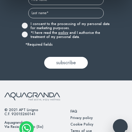
I consent to the processing of my personal data
for marketing purposes.
*I have read the
policy
and I authorise the
treatment of my personal data.
*Required fields
© 2021 APT Livigno
FAQ
C.F. 92015260141
Privacy policy
Aquagranda
Cookie Policy
Via Rasia – Livigno (So)
Terms of use