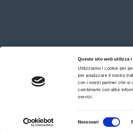
Questo sito web utilizza i
Utilizziamo i cookie per pe
per analizzare il nostro tra
con i nostri partner che si
combinarle con altre inform
servizi.
Selezione
Aquagranda
Necessari
Via Rasia – Livigno (So
del
+39 0342 970277
consenso