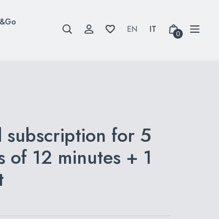
w&Go
0
subscription for 5
s of 12 minutes + 1
t