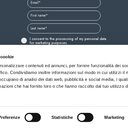
I consent to the processing of my personal data
for marketing purposes.
*I have read the
policy
and I authorise the
treatment of my personal data.
 cookie
*Required fields
rsonalizzare contenuti ed annunci, per fornire funzionalità dei so
ffico. Condividiamo inoltre informazioni sul modo in cui utilizzi il 
 occupano di analisi dei dati web, pubblicità e social media, i qual
azioni che hai fornito loro o che hanno raccolto dal tuo utilizzo d
Discover and buy
Aquagr
Preferenze
Statistiche
Marketing
)
world
Relax&Fun