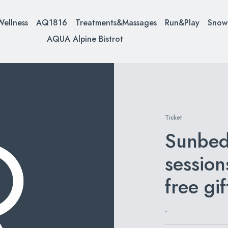
Wellness
AQ1816
Treatments&Massages
Run&Play
Sno
AQUA Alpine Bistrot
Ticket
Sunbed 
session
free gif
-