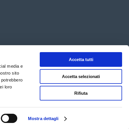
Accetta tutti
cial media e
nostro sito
Accetta selezionati
i potrebbero
ei loro
Rifiuta
anda
Customer care
Mostra dettagli
FAQ